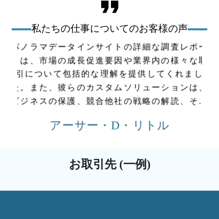
私たちの仕事についてのお客様の声
パノラマデータインサイトの詳細な調査レポー
ー
トは、市場の成長促進要因や業界内の様々な取
取
引について包括的な理解を提供してくれまし
し
た。また、彼らのカスタムソリューションは、
、
し
ビジネスの保護、競合他社の戦略の解読、そし
な
て自社の成長に向けた計画立案において重要な
アーサー・D・リトル
役割を果たしてくれました。
お取引先 (一例)