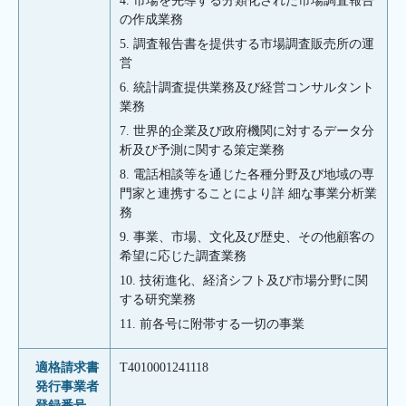
4. 市場を先導する分類化された市場調査報告
の作成業務
5. 調査報告書を提供する市場調査販売所の運
営
6. 統計調査提供業務及び経営コンサルタント
業務
7. 世界的企業及び政府機関に対するデータ分
析及び予測に関する策定業務
8. 電話相談等を通じた各種分野及び地域の専
門家と連携することにより詳 細な事業分析業
務
9. 事業、市場、文化及び歴史、その他顧客の
希望に応じた調査業務
10. 技術進化、経済シフト及び市場分野に関
する研究業務
11. 前各号に附帯する一切の事業
適格請求書
T4010001241118
発行事業者
登録番号