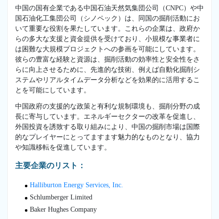
中国の国有企業である中国石油天然気集団公司（CNPC）や中
国石油化工集団公司（シノペック）は、同国の掘削活動にお
いて重要な役割を果たしています。これらの企業は、政府か
らの多大な支援と資金提供を受けており、小規模な事業者に
は困難な大規模プロジェクトへの参画を可能にしています。
彼らの豊富な経験と資源は、掘削活動の効率性と安全性をさ
らに向上させるために、先進的な技術、例えば自動化掘削シ
ステムやリアルタイムデータ分析などを効果的に活用するこ
とを可能にしています。
中国政府の支援的な政策と有利な規制環境も、掘削分野の成
長に寄与しています。エネルギーセクターの改革を促進し、
外国投資を誘致する取り組みにより、中国の掘削市場は国際
的なプレイヤーにとってますます魅力的なものとなり、協力
や知識移転を促進しています。
主要企業のリスト：
Halliburton Energy Services, Inc.
Schlumberger Limited
Baker Hughes Company