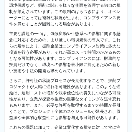
環境保護など、掘削に関わる様々な側面を管理する独自の規
制が策定されています。この規制のばらつきにより、オペレ
ーターにとっては複雑な状況が生まれ、コンプライアンス要
件を満たすことが困難になる場合があります。
主要な課題の一つは、気候変動や生態系への影響に関する懸
念に対応するための、より厳しい環境規制の導入です。これ
らの規制により、掘削企業はコンプライアンス対策に多大な
投資を行う必要があり、それが高コストで時間のかかるもの
となる可能性があります。コンプライアンスには、財務的な
投資だけでなく、環境への影響を最小限に抑えるための新し
い技術や手法の開発も求められています。
さらに、許可証の承認プロセスが長期化することで、掘削プ
ロジェクトが大幅に遅れる可能性があります。このような遅
延は、運用コストの増加や競争優位性の喪失につながる可能
性があり、企業が探査や生産の重要なタイミングを逃す恐れ
もあります。また、必要な許可を取得するまでの時間が長引
くことで、プロジェクト全体のスケジュールが延長され、収
益源や全体的な収益性にも影響を与える可能性があります。
これらの課題に加えて、企業は変化する規制に対して常に注