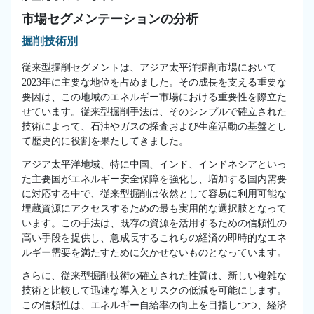
市場セグメンテーションの分析
掘削技術別
従来型掘削セグメントは、アジア太平洋掘削市場において
2023年に主要な地位を占めました。その成長を支える重要な
要因は、この地域のエネルギー市場における重要性を際立た
せています。従来型掘削手法は、そのシンプルで確立された
技術によって、石油やガスの探査および生産活動の基盤とし
て歴史的に役割を果たしてきました。
アジア太平洋地域、特に中国、インド、インドネシアといっ
た主要国がエネルギー安全保障を強化し、増加する国内需要
に対応する中で、従来型掘削は依然として容易に利用可能な
埋蔵資源にアクセスするための最も実用的な選択肢となって
います。この手法は、既存の資源を活用するための信頼性の
高い手段を提供し、急成長するこれらの経済の即時的なエネ
ルギー需要を満たすために欠かせないものとなっています。
さらに、従来型掘削技術の確立された性質は、新しい複雑な
技術と比較して迅速な導入とリスクの低減を可能にします。
この信頼性は、エネルギー自給率の向上を目指しつつ、経済