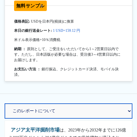
無料サンプル
価格表記:
USDを日本円(税抜)に換算
本日の銀行送金レート:
1 USD=159.12 円
米ドル表示価格+10％消費税.
納期 ：
原則として、ご受注をいただいてから1～2営業日以内で
す。ただし、日本語版が必要な場合は、受注後3～4営業日以内に
お届けします。
お支払い方法 ：
銀行振込、クレジットカード決済、モバイル決
済。
アジア太平洋掘削市場
は、2023年から2032年までに126億