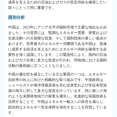
成長を支えるための石油およびガスの安定供給を確保したい
国々にとって特に重要です。
国別分析
中国は、2023年にアジア太平洋掘削市場で主要な地位を占め
ました。その背景には、堅調なエネルギー需要、探査および
生産活動への大規模な投資、そして掘削技術の著しい進歩が
あります。世界最大のエネルギー消費国である中国は、急速
に成長する経済を支えるためにエネルギー供給を確保する必
要性を強く認識しています。この緊急性により、国内の石油
およびガス生産に多大な投資が行われ、同地域における掘削
活動の最前線に立つこととなりました。
中国が優位性を確立している主な要因の一つは、エネルギー
自給率の向上に向けた戦略的な取り組みです。中国政府は、
シェールガスや海洋埋蔵資源を含む従来型および非従来型資
源の両方に対して多大な投資を行っています。特に南シナ海
のような未開発地域での探査を優先し、先進的な採掘技術を
活用することで、中国はエネルギー輸入への依存を減らし、
総合的なエネルギー安全保障を強化することを目指していま
す。