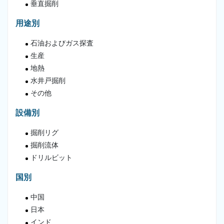
垂直掘削
用途別
石油およびガス探査
生産
地熱
水井戸掘削
その他
設備別
掘削リグ
掘削流体
ドリルビット
国別
中国
日本
インド