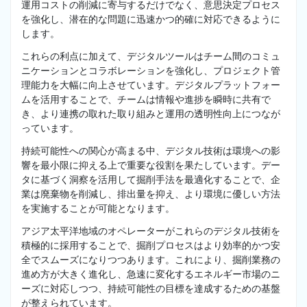
運用コストの削減に寄与するだけでなく、意思決定プロセス
を強化し、潜在的な問題に迅速かつ的確に対応できるように
します。
これらの利点に加えて、デジタルツールはチーム間のコミュ
ニケーションとコラボレーションを強化し、プロジェクト管
理能力を大幅に向上させています。デジタルプラットフォー
ムを活用することで、チームは情報や進捗を瞬時に共有で
き、より連携の取れた取り組みと運用の透明性向上につなが
っています。
持続可能性への関心が高まる中、デジタル技術は環境への影
響を最小限に抑える上で重要な役割を果たしています。デー
タに基づく洞察を活用して掘削手法を最適化することで、企
業は廃棄物を削減し、排出量を抑え、より環境に優しい方法
を実施することが可能となります。
アジア太平洋地域のオペレーターがこれらのデジタル技術を
積極的に採用することで、掘削プロセスはより効率的かつ安
全でスムーズになりつつあります。これにより、掘削業務の
進め方が大きく進化し、急速に変化するエネルギー市場のニ
ーズに対応しつつ、持続可能性の目標を達成するための基盤
が整えられています。