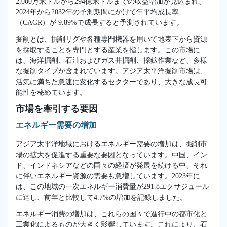
2,000万米ドルから294億米ドルまでの収益増加が見込まれ、
2024年から2032年の予測期間にかけて年平均成長率
（CAGR）が 9.89%で成長すると予測されています。
掘削とは、掘削リグや各種専門機器を用いて地表下から資源
を採取することを専門とする産業を指します。この市場に
は、海洋掘削、石油およびガス井掘削、採鉱作業など、多様
な掘削タイプが含まれています。アジア太平洋掘削市場は、
活気に満ちた急速に変化するセクターであり、大きな成長可
能性を秘めています。
市場を牽引する要因
エネルギー需要の増加
アジア太平洋地域におけるエネルギー需要の増加は、掘削市
場の拡大を促進する重要な要因となっています。中国、イン
ド、インドネシアなどの国々の経済が発展を続ける中、それ
に伴いエネルギー資源の需要も急増しています。2023年に
は、この地域の一次エネルギー消費量が291.8エクサジュール
に達し、前年と比較して4.7%の増加を記録しました。
エネルギー消費の増加は、これらの国々で進行中の都市化と
工業化によるものが大きく影響しています。これにより、石