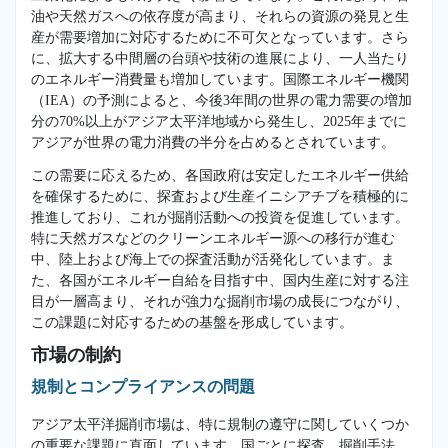
油や天然ガスへの依存度が高まり、それらの資源の発見と生
産が需要増加に対応するために不可欠となっています。さら
に、拡大する中間層の台頭や技術の進展により、一人当たり
のエネルギー消費量も増加しています。国際エネルギー機関
（IEA）の予測によると、今後3年間の世界の電力需要の増加
分の70%以上がアジア太平洋地域から発生し、2025年までに
アジアが世界の電力消費の半分を占めるとされています。
この需要に応えるため、各国政府は安定したエネルギー供給
を確保するために、探査および生産イニシアチブを積極的に
推進しており、これが掘削活動への投資を促進しています。
特に天然ガスなどのクリーンエネルギー源への移行が進む
中、陸上および海上での探査活動が活発化しています。ま
た、各国がエネルギー自給を目指す中、国内生産に対する注
目が一層高まり、それが強力な掘削市場の成長につながり、
この課題に対応するための基盤を形成しています。
市場の制約
規制とコンプライアンスの問題
アジア太平洋掘削市場は、特に規制の遵守に関していくつか
の重要な課題に直面しています。国ごとに探査、掘削手法、