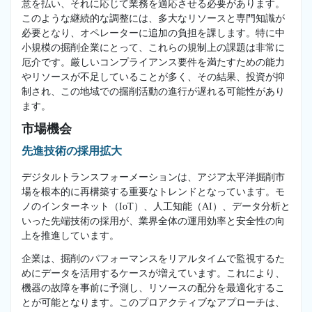
意を払い、それに応じて業務を適応させる必要があります。
このような継続的な調整には、多大なリソースと専門知識が
必要となり、オペレーターに追加の負担を課します。特に中
小規模の掘削企業にとって、これらの規制上の課題は非常に
厄介です。厳しいコンプライアンス要件を満たすための能力
やリソースが不足していることが多く、その結果、投資が抑
制され、この地域での掘削活動の進行が遅れる可能性があり
ます。
市場機会
先進技術の採用拡大
デジタルトランスフォーメーションは、アジア太平洋掘削市
場を根本的に再構築する重要なトレンドとなっています。モ
ノのインターネット（IoT）、人工知能（AI）、データ分析と
いった先端技術の採用が、業界全体の運用効率と安全性の向
上を推進しています。
企業は、掘削のパフォーマンスをリアルタイムで監視するた
めにデータを活用するケースが増えています。これにより、
機器の故障を事前に予測し、リソースの配分を最適化するこ
とが可能となります。このプロアクティブなアプローチは、