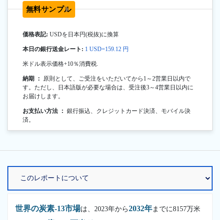
無料サンプル
価格表記:
USDを日本円(税抜)に換算
本日の銀行送金レート:
1 USD=159.12 円
米ドル表示価格+10％消費税.
納期 ：
原則として、ご受注をいただいてから1～2営業日以内で
す。ただし、日本語版が必要な場合は、受注後3～4営業日以内に
お届けします。
お支払い方法 ：
銀行振込、クレジットカード決済、モバイル決
済。
世界の炭素-13市場
2032年
は、2023年から
までに8157万米