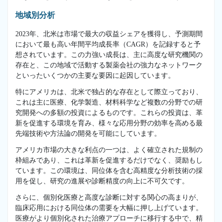
地域別分析
2023年、北米は市場で最大の収益シェアを獲得し、予測期間
において最も高い年間平均成長率（CAGR）を記録すると予
想されています。この力強い成長は、主に高度な研究機関の
存在と、この地域で活動する製薬会社の強力なネットワーク
といったいくつかの主要な要因に起因しています。
特にアメリカは、北米で独占的な存在として際立っており、
これは主に医療、化学製造、材料科学など複数の分野での研
究開発への多額の投資によるものです。これらの投資は、革
新を促進する環境を育み、様々な応用分野の効率を高める最
先端技術や方法論の開発を可能にしています。
アメリカ市場の大きな利点の一つは、よく確立された規制の
枠組みであり、これは革新を促進するだけでなく、奨励もし
ています。この環境は、同位体を含む高精度な分析技術の採
用を促し、研究の進展や診断精度の向上に不可欠です。
さらに、個別化医療と高度な診断に対する関心の高まりが、
臨床応用における同位体の需要を大幅に押し上げています。
医療がより個別化された治療アプローチに移行する中で、精