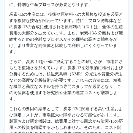
に、特別な生産プロセスが必要となります。
炭素-13の生産には、技術や原材料への大規模な投資を必要と
する複雑な技術が関わっています。特に、フロン誘導体など
の炭素-13の合成に使用される原材料のコストは、全体の生産
費用の大部分を占めています。また、炭素-13を分離および濃
縮するための複雑なプロセスがその価格の高さに拍車をか
け、より豊富な同位体と比較して利用しにくくなっていま
す。
さらに、炭素-13を正確に測定することの難しさが、市場にさ
らなる複雑さを加えています。炭素-13を効果的に検出および
分析するためには、核磁気共鳴（NMR）分光法や質量分析法
などの高度な分析技術が必要です。これらの方法には、精密
な機器と高度なスキルを持つ専門スタッフが必要となり、こ
の同位体を使用する研究所や企業の運営コストが増加しま
す。
これらの要因の結果として、炭素-13に関連する高い生産およ
び測定コストが、市場拡大の障壁となる可能性があります。
製薬および研究機関は、総費用に対する懸念から炭素-13の応
用への投資を躊躇するかもしれません。そのため、コスト関