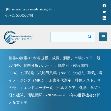
sales@panoramadatainsights.jp
+81-5050505761
世界の炭素-13市場 規模、成長、洞察、市場シェア、競
合情勢、動向分析レポート： 純度別（98%-99%、
99%）；用途別（核磁気共鳴（NMR）分光法、磁気共鳴
イメージング（MRI）、炭素年代測定、呼気テスト、そ
の他）；エンドユーザー別（ヘルスケア、化学、学術・
研究機関、環境機関）-2024年～2032年の世界機会分析
と産業予測