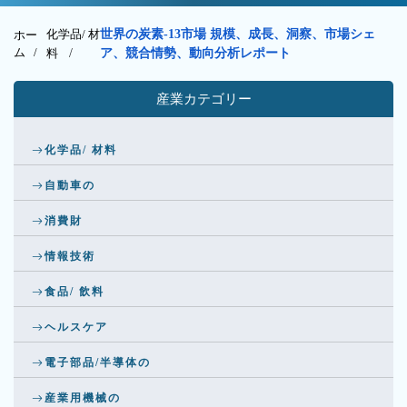
化学品/ 材
世界の炭素-13市場 規模、成長、洞察、市場シェ
ホー
ム /
料
/
ア、競合情勢、動向分析レポート
産業カテゴリー
化学品/ 材料
自動車の
消費財
情報技術
食品/ 飲料
ヘルスケア
電子部品/半導体の
産業用機械の