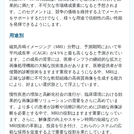
果的に満たす、不可欠な市場構成要素になると予想されま
す。このセグメントは、競争の価格を維持する上でメーカー
をサポートするだけでなく、様々な用途で信頼性の高い性能
を発揮できるようにします。
用途別
磁気共鳴イメージング（MRI）分野は、予測期間において年
平均成長率（CAGR）が4.9％と最も高くなると予測されてい
ます。この成長の背景には、医療インフラの継続的な拡大と
画像処理機能の大幅な技術進歩があります。医療提供者が非
侵襲的診断技術をますます重視するようになる中、MRIは、
正確な診断に不可欠な軟部組織の高画質画像を生成する能力
により、好ましい選択肢として浮上しています。
慢性疾患の増加と高齢化社会の進行が、臨床環境における効
果的な画像診断ソリューションの需要をさらに高めていま
す。より多くの患者が診断や治療計画のために詳細な画像診
断を必要とする中で、MRIの役割はますます重要になってい
ます。さらに、解像度の向上やスキャン時間の短縮などの
MRI技術の革新は、投資を引き付け、これらのシステムの広
範な採用を促進する上で重要な役割を果たしています。