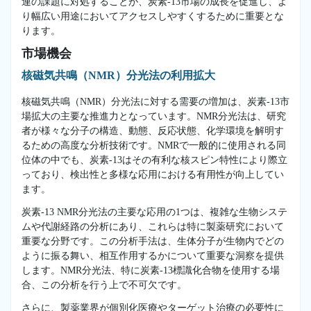
連の課題に対処することが、炭素-13市場の成長を促進し、よ
り幅広い用途においてアクセスしやすくするために重要とな
ります。
市場機会
核磁気共鳴（NMR）分光法の利用拡大
核磁気共鳴（NMR）分光法に対する需要の増加は、炭素-13市
場拡大の主要な推進力となっています。NMR分光法は、研究
者が様々な分子の構造、動態、反応状態、化学環境を解明す
るための高度な分析技術です。NMRで一般的に使用される同
位体の中でも、炭素-13はその有利な核スピン特性により際立
っており、検出性と多様な応用における有用性が向上してい
ます。
炭素-13 NMR分光法の主要な応用の1つは、複雑な生物システ
ムや代謝経路の分析にあり、これらは特に製薬研究において
重要な分野です。この分析手法は、生体分子が生物内でどの
ように振る舞い、相互作用するかについて重要な洞察を提供
します。NMR分光法、特に炭素-13標識化合物を使用する場
合、この分析を行う上で不可欠です。
さらに、製薬業界が個別化医療やターゲット治療の必要性に