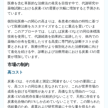
医療を含む革新的な治療法の発見を目指す中で、代謝研究や
薬物試験における炭素-13の需要が大幅に増加すると予測され
ています。
個別化医療への関心の高まりは、各患者の独自の特性に基づ
いて医療治療をカスタマイズすることに重点を置いていま
す。このアプローチでは、しばしば炭素-13などの同位体標識
技術を使用して、代謝経路を効果的に追跡したり、体内での
薬物の分布を監視したりする高度に専門的な診断テストが必
要とされます。医療分野がより個別化された治療戦略に向け
て進化を続ける中、診断および治療用途における炭素-13の需
要が増加しています。
市場の制約
高コスト
炭素-13は、その生産と測定に関連するいくつかの要因によ
り、高コストの同位体と見なされており、これが世界市場の
成長を妨げる可能性があります。高価な主な理由の一つは、
炭素-13の自然存在量が比較的少ないことで、天然に存在する
炭素化合物の約1％しか占めていないことです。この限られた
供給量のため、産業および研究用途に十分な量を得るため