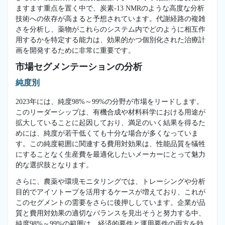
ますます重点を置く中で、炭素-13 NMRのような高度な分析
技術への依存が高まると予想されています。代謝経路の複雑
さを分析し、薬物がこれらのシステム内でどのように相互作
用するかを特定する能力は、効果的かつ個別化された治療計
画を開発するために非常に重要です。
市場セグメンテーションの分析
純度別
2023年には、純度98%～99%の分野が市場をリードします。
このリーダーシップは、有機合成や材料科学における用途が
拡大していることに起因しており、満足のいく結果を得るた
めには、純度が若干低くても十分な場合が多くなっていま
す。この純度範囲に関連する費用対効果は、性能品質を犠牲
にすることなく生産費を最適化したいメーカーにとって魅力
的な選択肢となります。
さらに、農薬や環境モニタリングでは、トレーシングや分析
目的でアイソトープを活用するケースが増えており、これが
このセグメントの需要をさらに後押ししています。企業が品
質と費用対効果の適切なバランスを見出そうと努力する中、
純度98%～99%の範囲は、経済的要件と運用要件の両方を効