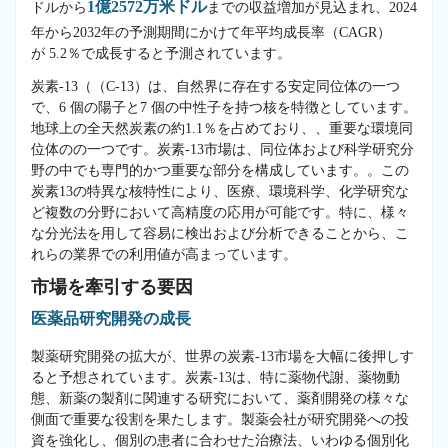
1億2572万米ドル
ドルから
までの収益増加が見込まれ、2024
年から2032年の予測期間にかけて年平均成長率（CAGR）
が 5.2％で成長すると予測されています。
炭素-13（（C-13）は、自然界に存在する安定同位体の一つ
で、6 個の陽子と7 個の中性子を持つ核を特徴としています。
地球上の全天然炭素の約1.1％を占めており、、重要な環境同
位体のの一つです。炭素-13市場は、同位体および科学研究分
野の中でも専門的かつ重要な部分を構成しています。。この
炭素13の特異な核特性により、医療、環境科学、化学研究な
ど複数の分野において高精度の応用が可能です。特に、様々
な分光法を用して容易に検出および分析できることから、こ
れらの業界での利用値が高まっています。
市場を牽引する要因
医薬品研究開発の成長
製薬研究開発の拡大が、世界の炭素-13市場を大幅に後押しす
ると予想されています。炭素-13は、特に薬物代謝、薬物動
態、新薬の製剤に関連する研究において、薬剤開発の様々な
側面で重要な役割を果たします。製薬会社が研究開発への投
資を強化し、個別の患者に合わせた治療法、いわゆる個別化