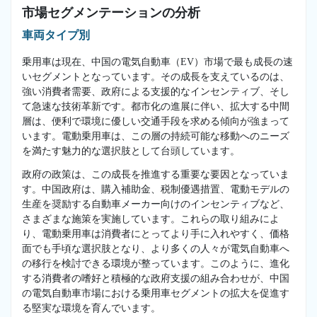
市場セグメンテーションの分析
車両タイプ別
乗用車は現在、中国の電気自動車（EV）市場で最も成長の速
いセグメントとなっています。その成長を支えているのは、
強い消費者需要、政府による支援的なインセンティブ、そし
て急速な技術革新です。都市化の進展に伴い、拡大する中間
層は、便利で環境に優しい交通手段を求める傾向が強まって
います。電動乗用車は、この層の持続可能な移動へのニーズ
を満たす魅力的な選択肢として台頭しています。
政府の政策は、この成長を推進する重要な要因となっていま
す。中国政府は、購入補助金、税制優遇措置、電動モデルの
生産を奨励する自動車メーカー向けのインセンティブなど、
さまざまな施策を実施しています。これらの取り組みによ
り、電動乗用車は消費者にとってより手に入れやすく、価格
面でも手頃な選択肢となり、より多くの人々が電気自動車へ
の移行を検討できる環境が整っています。このように、進化
する消費者の嗜好と積極的な政府支援の組み合わせが、中国
の電気自動車市場における乗用車セグメントの拡大を促進す
る堅実な環境を育んでいます。