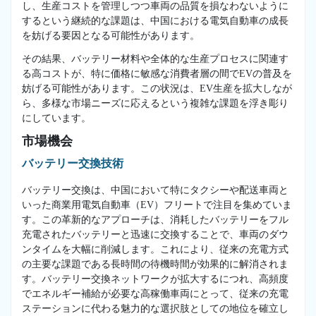
し、生産コストを管理しつつ車両の品質を損なわないように
するという継続的な課題は、中国における電気自動車の成長
を妨げる要因となる可能性があります。
その結果、バッテリー材料や全体的な生産プロセスに関連す
る高コストが、特に価格に敏感な消費者層の間でEVの普及を
妨げる可能性があります。この状況は、EV生産を拡大しなが
ら、多様な市場ニーズに応えるという複雑な課題を浮き彫り
にしています。
市場機会
バッテリー交換技術
バッテリー交換は、中国において特にタクシーや配送車両と
いった商業用電気自動車（EV）フリートで注目を集めていま
す。この革新的なアプローチは、消耗したバッテリーをフル
充電されたバッテリーと迅速に交換することで、車両のダウ
ンタイムを大幅に削減します。これにより、従来の充電方式
の主要な課題である長時間の待機時間が効果的に解消されま
す。バッテリー交換ネットワークが拡大するにつれ、高頻度
でエネルギー補給が必要な高稼働車両にとって、従来の充電
ステーションに代わる魅力的な選択肢としての地位を確立し