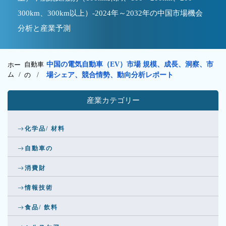
300km、300km以上）-2024年～2032年の中国市場機会
分析と産業予測
自動車
中国の電気自動車（EV）市場 規模、成長、洞察、市
ホー
ム /
の
/
場シェア、競合情勢、動向分析レポート
産業カテゴリー
化学品/ 材料
自動車の
消費財
情報技術
食品/ 飲料