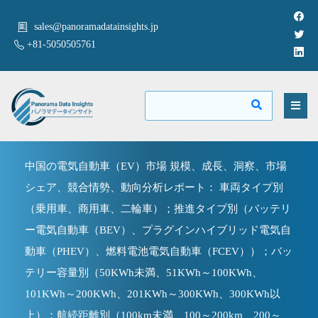
sales@panoramadatainsights.jp
+81-5050505761
中国の電気自動車（EV）市場 規模、成長、洞察、市場
シェア、競合情勢、動向分析レポート： 車両タイプ別
（乗用車、商用車、二輪車）；推進タイプ別（バッテリ
ー電気自動車（BEV）、プラグインハイブリッド電気自
動車（PHEV）、燃料電池電気自動車（FCEV））；バッ
テリー容量別（50KWh未満、51KWh～100KWh、
101KWh～200KWh、201KWh～300KWh、300KWh以
上）；航続距離別（100km未満、100～200km、200～