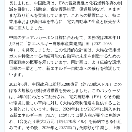
長しました。中国政府は、EVの普及促進と化石燃料依存の削
減を目指し、補助金、税制優遇措置、優遇規制など、さまざ
まな取り組みを実施しています。これらの措置により、特に
乗用車および商用車を中心に、電気自動車の生産と販売が大
幅に拡大しました。
中国のデュアルカーボン目標に合わせて、国務院は2020年11
月2日に「新エネルギー自動車産業発展計画（2021-2035
年）」を発表しました。この包括的な計画は、大幅な低排出
ガスを特徴とする持続可能な自動車の未来を創造するための
国家戦略の概要を示しています。同計画は、より広範な環境
目標の一環として、新エネルギー自動車への移行を強調して
います。
2023年6月、中国政府は総額5,200億元（約723億米ドル）にの
ぼる大規模な税制優遇措置を発表しました。このパッケージ
は、4年間にわたって配分され、電気自動車（EV）やその他
の環境に優しい車両に対して大幅な税制優遇を提供すること
を目的としています。特に、2024年および2025年に購入され
る新エネルギー車（NEV）に対しては購入税が完全に免除さ
れ、1台あたり最大3万元（約4,170米ドル）を節約できる仕組
みです。その後、2026年と2027年には免除額が半減し、上限