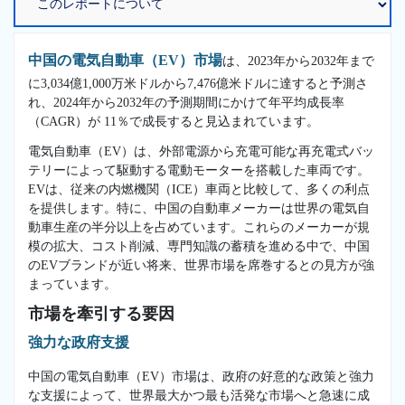
中国の電気自動車（EV）市場
は、2023年から2032年まで
に3,034億1,000万米ドルから7,476億米ドルに達すると予測さ
れ、2024年から2032年の予測期間にかけて年平均成長率
（CAGR）が 11％で成長すると見込まれています。
電気自動車（EV）は、外部電源から充電可能な再充電式バッ
テリーによって駆動する電動モーターを搭載した車両です。
EVは、従来の内燃機関（ICE）車両と比較して、多くの利点
を提供します。特に、中国の自動車メーカーは世界の電気自
動車生産の半分以上を占めています。これらのメーカーが規
模の拡大、コスト削減、専門知識の蓄積を進める中で、中国
のEVブランドが近い将来、世界市場を席巻するとの見方が強
まっています。
市場を牽引する要因
強力な政府支援
中国の電気自動車（EV）市場は、政府の好意的な政策と強力
な支援によって、世界最大かつ最も活発な市場へと急速に成