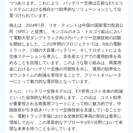
つつあります。これにより、バッテリー交換は広範なEVエコ
システムにおける独自かつ効率的なソリューションとして位
置づけられています。
例えば、2024年5月、リオ・ティントは中国の国家電力投資公
司（SPIC）と提携し、モンゴルのオユ・トルゴイ鉱山におい
て電動大型ダンプトラック向けのバッテリー交換技術の試験
を開始しました。この2年間のプロジェクトでは、8台の電動
トラック、13個の大容量バッテリー、そしてロボットによる
交換ステーションを導入し、非生産エリアでの運用効率を高
めることを目指しています。このような取り組みは、商業用
途におけるバッテリー交換の可能性を示し、運用の効率化と
ダウンタイムの削減を実現することで、フリートオペレータ
ーにとって魅力的な選択肢となっています。
さらに、バッテリー交換モデルは、EV所有コスト全体の削減
といった追加的な利点を提供します。この点は、コスト効率
が重要視される商業用フリートにとって特に魅力的です。中
国政府が引き続きバッテリー交換技術を支援していることか
ら、電動トラック市場における交換対応車両の割合は着実に
増加しており、この革新的なアプローチがEV分野において有
望な未来を持つことを示しています。