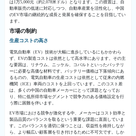
は1万5,000元（約2,078米ドル）となります。この措置は、自
動車販売の低迷に対応しつつ、自動車産業を活性化し、中国
のEV市場の継続的な成長と発展を確保することを目指してい
ます。
市場の制約
生産コストの高さ
電気自動車（EV）技術が大幅に進歩しているにもかかわら
ず、EVの製造コストは依然として高水準にあります。その主
な要因は、リチウム、ニッケル、コバルトといったバッテリ
ーに必要な高価な材料です。バッテリー価格は下落傾向にあ
るものの、電気自動車の生産コストは依然として従来の内燃
機関（ICE）車両のコストを上回っています。このコスト差
は、多くの中国の自動車メーカーにとって課題となってお
り、特に低所得市場セグメントで競争力のある価格設定を行
う際に困難を伴います。
EV市場における競争が激化する中、メーカーはコスト効率と
製品品質のバランスを取るという重要な課題に直面していま
す。このバランスを適切に保つことは、収益性を維持しなが
ら、より幅広い顧客層を引き付けるために不可欠です。しか