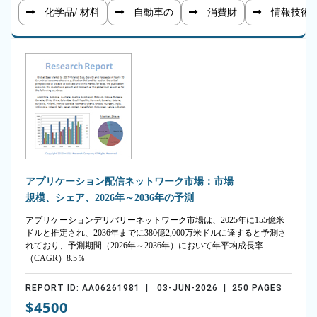
化学品/ 材料
自動車の
消費財
情報技術
アプリケーション配信ネットワーク市場：市場
規模、シェア、2026年～2036年の予測
アプリケーションデリバリーネットワーク市場は、2025年に155億米
ドルと推定され、2036年までに380億2,000万米ドルに達すると予測さ
れており、予測期間（2026年～2036年）において年平均成長率
（CAGR）8.5％
REPORT ID: AA06261981 | 03-JUN-2026 | 250 PAGES
$4500