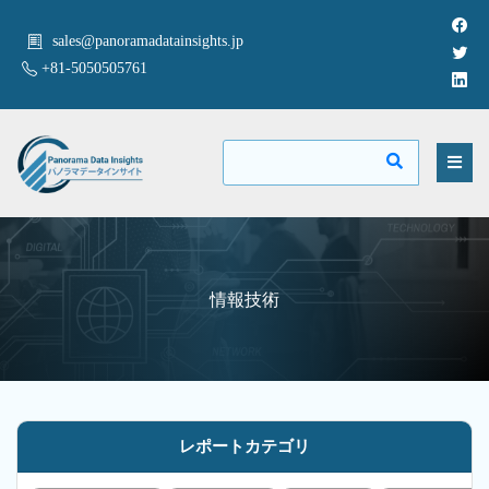
sales@panoramadatainsights.jp
+81-5050505761
情報技術
レポートカテゴリ