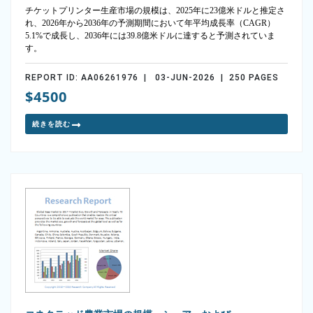
チケットプリンター生産市場の規模は、2025年に23億米ドルと推定さ
れ、2026年から2036年の予測期間において年平均成長率（CAGR）
5.1%で成長し、2036年には39.8億米ドルに達すると予測されていま
す。
REPORT ID: AA06261976 | 03-JUN-2026 | 250 PAGES
$4500
続きを読む