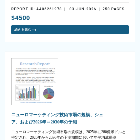
REPORT ID: AA06261978 | 03-JUN-2026 | 250 PAGES
$4500
続きを読む
ニューロマーケティング技術市場の規模、シェ
ア、および2026年～2036年の予測
ニューロマーケティング技術市場の規模は、2025年に280億米ドルと
推定され、2026年から2036年の予測期間において年平均成長率