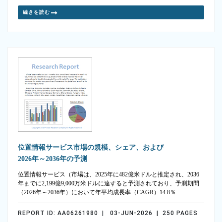
続きを読む
位置情報サービス市場の規模、シェア、および
2026年～2036年の予測
位置情報サービス（市場は、2025年に482億米ドルと推定され、2036
年までに2,199億9,000万米ドルに達すると予測されており、予測期間
（2026年～2036年）において年平均成長率（CAGR）14.8％
REPORT ID: AA06261980 | 03-JUN-2026 | 250 PAGES