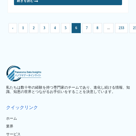
続きを読む
‹
1
2
3
4
5
6
7
8
...
233
2
私たちは数十年の経験を持つ専門家のチームであり、進化し続ける情報、知
識、知恵の世界とつながるお手伝いをすることを決意しています。
クイックリンク
ホーム
業界
サービス