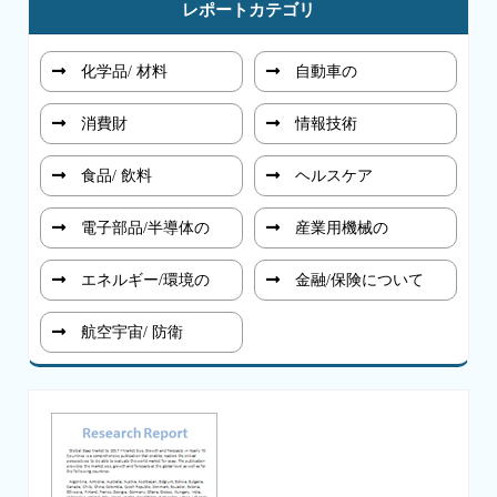
レポートカテゴリ
化学品/ 材料
自動車の
消費財
情報技術
食品/ 飲料
ヘルスケア
電子部品/半導体の
産業用機械の
エネルギー/環境の
金融/保険について
航空宇宙/ 防衛