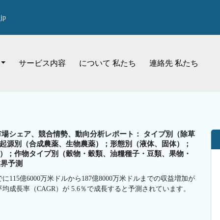
jp
サービス内容
について 私たち
連絡先 私たち
市場シェア、競合情勢、動向分析レポート： タイプ別（除草
起源別（合成農薬、生物農薬）；形態別（液体、固体）；
）；作物タイプ別（穀物・穀類、油糧種子・豆類、果物・
業界予測
に115億6000万米ドルから187億8000万米ドルまでの収益増加が
平均成長率（CAGR）が 5.6％で成長すると予測されています。