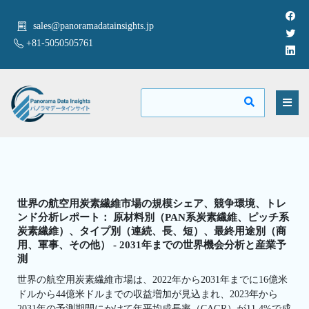
sales@panoramadatainsights.jp
+81-5050505761
世界の航空用炭素繊維市場の規模シェア、競争環境、トレ
ンド分析レポート： 原材料別（PAN系炭素繊維、ピッチ系
炭素繊維）、タイプ別（連続、長、短）、最終用途別（商
用、軍事、その他） - 2031年までの世界機会分析と産業予
測
世界の航空用炭素繊維市場は、2022年から2031年までに16億米
ドルから44億米ドルまでの収益増加が見込まれ、2023年から
2031年の予測期間にかけて年平均成長率（CAGR）が11.4%で成