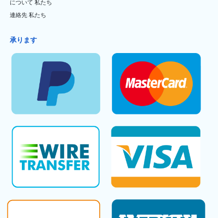
について 私たち
連絡先 私たち
承ります