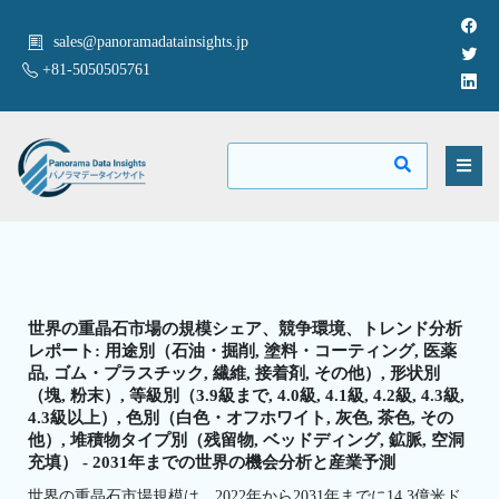
sales@panoramadatainsights.jp
+81-5050505761
世界の重晶石市場の規模シェア、競争環境、トレンド分析
レポート: 用途別（石油・掘削, 塗料・コーティング, 医薬
品, ゴム・プラスチック, 繊維, 接着剤, その他）, 形状別
（塊, 粉末）, 等級別（3.9級まで, 4.0級, 4.1級, 4.2級, 4.3級,
4.3級以上）, 色別（白色・オフホワイト, 灰色, 茶色, その
他）, 堆積物タイプ別（残留物, ベッドディング, 鉱脈, 空洞
充填） - 2031年までの世界の機会分析と産業予測
世界の重晶石市場規模は、2022年から2031年までに14.3億米ド