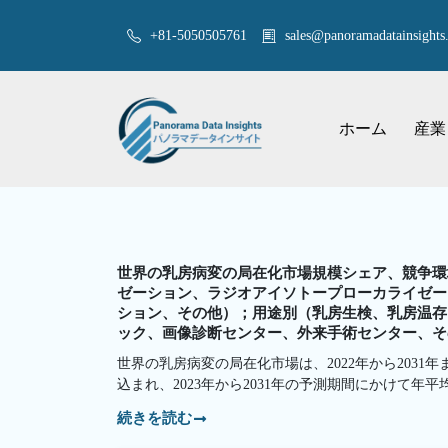
+81-5050505761
sales@panoramadatainsights.
ホーム
産業
世界の乳房病変の局在化市場規模シェア、競争環境
ゼーション、ラジオアイソトープローカライゼー
ション、その他）；用途別（乳房生検、乳房温存
ック、画像診断センター、外来手術センター、その
世界の乳房病変の局在化市場は、2022年から2031年ま
込まれ、2023年から2031年の予測期間にかけて年
続きを読む