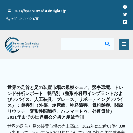
sales@panoramadatainsights.jp
+81-5050505761
世界の足首と足の装置市場の規模シェア、競争環境、トレ
ンド分析レポート : 製品別（整形外科用インプラントおよ
びデバイス、人工装具、ブレース、サポーティングデバイ
ス）；傷害別（外傷、糖尿病、神経障害、骨粗鬆症、関節
リウマチ、変形性関節症、ハンマートゥ、外反母趾） -
2031年までの世界機会分析と産業予測
世界の足首と足の装置市場の売上高は、2022年には約61億4,000
万米ドルで、2023年から2031年にかけて7.5％の複合年間成長率