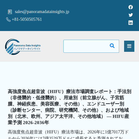
sales@panoramadatainsights.jp
+81-5050505761
高強度焦点超音波（HIFU）療法市場調査レポート：手法別
（非侵襲的・低侵襲的）、用途別（前立腺がん、子宮筋
腫、神経疾患、美容医療、その他）、エンドユーザー別
（診断センター、病院、研究機関、その他）、および地域
別（北米、欧州、アジア太平洋、その他地域） — HIFU産
業予測 2026-2036年
高強度焦点超音波（HIFU）療法市場は、2026年に1億7017万ド
ルから2036年には7億3529万ドルに成長すると予測されてお