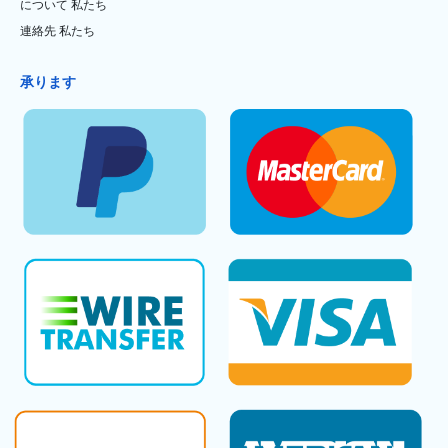
について 私たち
連絡先 私たち
承ります