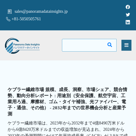
sales@panoramadatainsights.jp
+81-5050505761
ケブラー繊維市場 規模、成長、洞察、市場シェア、競合情
勢、動向分析レポート : 用途別（安全保護、航空宇宙、工
業用ろ過、摩擦材、ゴム・タイヤ補強、光ファイバー、電
子・通信、その他） - 2032年までの世界機会分析と産業予
測
ケブラー繊維市場は、2023年から2032年まで4億8490万米ドル
から6億8420万米ドルまでの収益増加が見込まれ、2024年から
2032年の予測期間にかけて年平均成長率（CAGR）が 3.9％で成