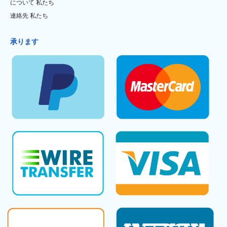
について 私たち
連絡先 私たち
承ります