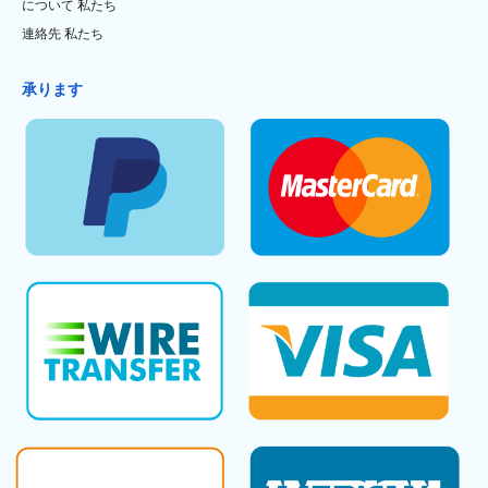
について 私たち
連絡先 私たち
承ります