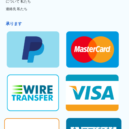
について 私たち
連絡先 私たち
承ります