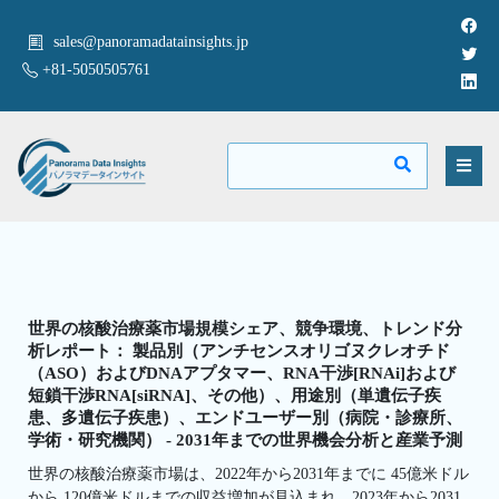
sales@panoramadatainsights.jp
+81-5050505761
世界の核酸治療薬市場規模シェア、競争環境、トレンド分
析レポート： 製品別（アンチセンスオリゴヌクレオチド
（ASO）およびDNAアプタマー、RNA干渉[RNAi]および
短鎖干渉RNA[siRNA]、その他）、用途別（単遺伝子疾
患、多遺伝子疾患）、エンドユーザー別（病院・診療所、
学術・研究機関） - 2031年までの世界機会分析と産業予測
世界の核酸治療薬市場は、2022年から2031年までに 45億米ドル
から 120億米ドルまでの収益増加が見込まれ、2023年から2031