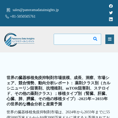
sales@panoramadatainsights.jp
+81-5050505761
世界の臓器移植免疫抑制剤市場規模、成長、洞察、市場シ
ェア、競合情勢、動向分析レポート： 薬剤クラス別（カル
シニューリン阻害剤、抗増殖剤、mTOR阻害剤、ステロイ
ド、その他の薬剤クラス）；移植タイプ別（腎臓、肝臓、
心臓、肺、膵臓、その他の移植タイプ）-2025年～2033年
の世界的な機会分析と産業予測
世界の臓器移植免疫抑制剤市場は、2024年から2033年までに55
億5000万米ドルから84億2000万米ドルに達すると予測されてお