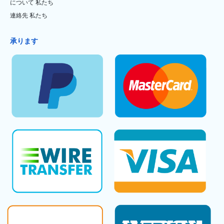
について 私たち
連絡先 私たち
承ります