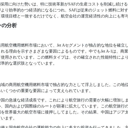
の採用に向けた勢いは、特に技術革新がSAFの生産コストを削減し続け
より効率的かつ経済的になるにつれ、SAFは従来のジェット燃料に対
、環境目標と一致するだけでなく、航空会社の運営経済性の向上にも寄
ンの分析
の商用航空機用燃料市場において、Jet Aセグメントが独占的な地位を確
れる理由を示すさまざまな要因によるものです。中でもJet A-1は、商
て使用されています。この燃料タイプは、その確立された性能特性によ
標準的な選択肢となっています。
洋地域の商用航空機用燃料市場で独占的な力として浮上しました。この地
るいくつかの重要な要因によって支えられています。
中国の急速な経済成長です。これにより航空旅行の需要が大幅に増加し
い、国内および国際線のルートが顕著に拡大しています。この航空旅行
国を世界最大の航空市場に後押ししてました。その結果、中国はアジア
ています。
整備と国内航空会社の運航能力の向上に多大な投資を行ってきました。