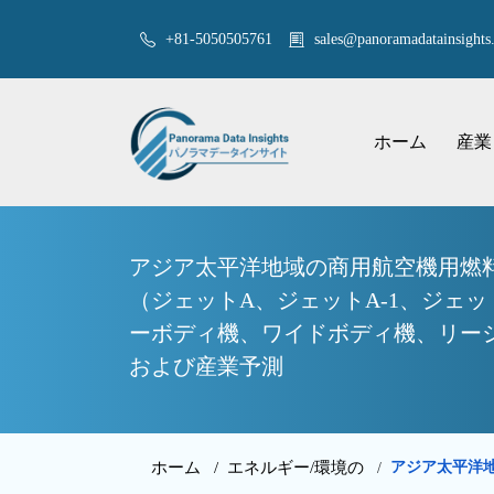
+81-5050505761
sales@panoramadatainsights.
ホーム
産業
アジア太平洋地域の商用航空機用燃料
（ジェットA、ジェットA-1、ジェ
ーボディ機、ワイドボディ機、リージョ
および産業予測
ホーム /
エネルギー/環境の
アジア太平洋
/