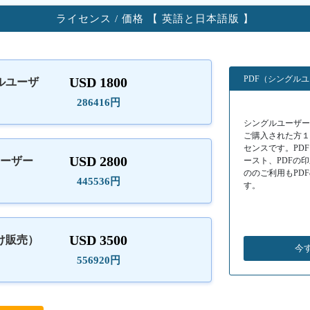
ライセンス / 価格 【 英語と日本語版 】
PDF（シングル
USD 1800
ルユーザ
）
286416円
シングルユーザーラ
ご購入された方
センスです。PD
USD 2800
ユーザー
ースト、PDFの
ののご利用もPD
445536円
す。
USD 3500
け販売）
今
556920円