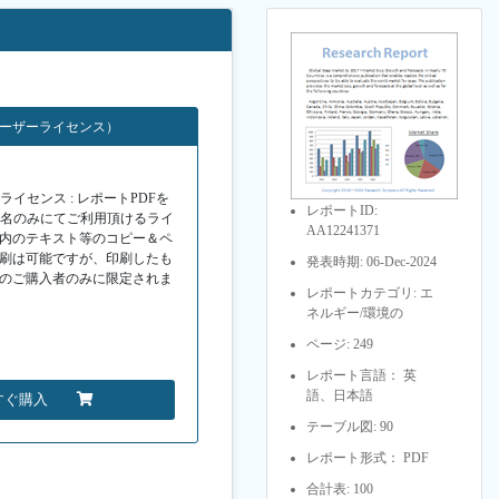
ユーザーライセンス）
イセンス : レポートPDFを
レポートID:
１名のみにてご利用頂けるライ
AA12241371
F内のテキスト等のコピー＆ペ
印刷は可能ですが、印刷したも
発表時期: 06-Dec-2024
Fのご購入者のみに限定されま
レポートカテゴリ: エ
ネルギー/環境の
ページ: 249
レポート言語： 英
語、日本語
すぐ購入
テーブル図: 90
レポート形式： PDF
合計表: 100