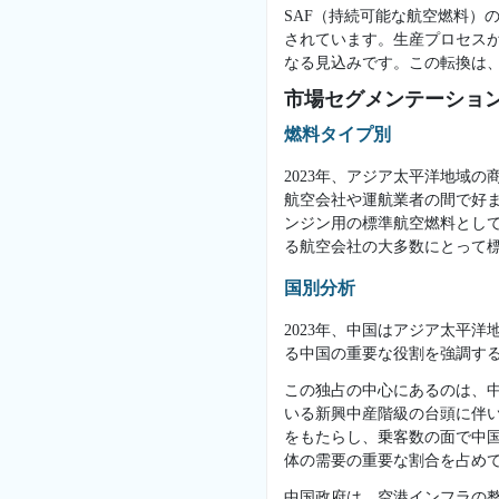
SAF（持続可能な航空燃料）
されています。生産プロセスが
なる見込みです。この転換は
市場セグメンテーショ
燃料タイプ別
2023年、アジア太平洋地域
航空会社や運航業者の間で好ま
ンジン用の標準航空燃料とし
る航空会社の大多数にとって
国別分析
2023年、中国はアジア太平
る中国の重要な役割を強調す
この独占の中心にあるのは、
いる新興中産階級の台頭に伴
をもたらし、乗客数の面で中
体の需要の重要な割合を占め
中国政府は、空港インフラの