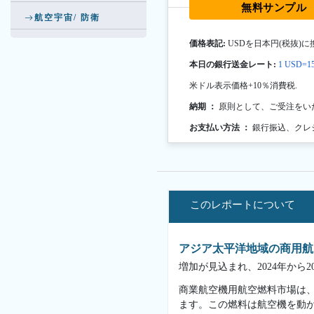
無料サンプル
航空宇宙/ 防衛
価格表記:
USDを日本円(税抜)に
本日の銀行送金レート:
1 USD=15
米ドル表示価格+10％消費税.
納期 ：
原則として、ご受注をい
お支払い方法 ：
銀行振込、クレ
このレポートについて
アジア太平洋地域の商用航
増加が見込まれ、2024年から
商業航空機用航空燃料市場は
ます。この燃料は航空機を動