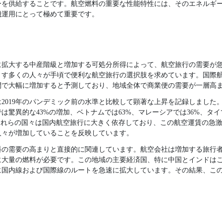
ーを供給することです。航空燃料の重要な性能特性には、そのエネルギ
機運用にとって極めて重要です。
に拡大する中産階級と増加する可処分所得によって、航空旅行の需要が
す多くの人々が手頃で便利な航空旅行の選択肢を求めています。国際航空
間で大幅に増加すると予測しており、地域全体で商業便の需要が一層高
賃は2019年のパンデミック前の水準と比較して顕著な上昇を記録しまし
は驚異的な43%の増加、ベトナムでは63%、マレーシアでは36%、タイ
これらの国々は国内航空旅行に大きく依存しており、この航空運賃の急
人々が増加していることを反映しています。
料の需要の高まりと直接的に関連しています。航空会社は増加する旅行
に大量の燃料が必要です。この地域の主要経済国、特に中国とインドは
に国内線および国際線のルートを急速に拡大しています。その結果、こ