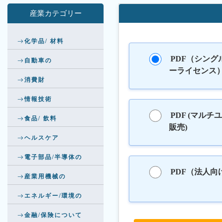
産業カテゴリー
化学品/ 材料
PDF（シング
自動車の
ーライセンス
消費財
情報技術
PDF (マルチ
食品/ 飲料
販売)
ヘルスケア
電子部品/半導体の
PDF（法人向
産業用機械の
エネルギー/環境の
金融/保険について