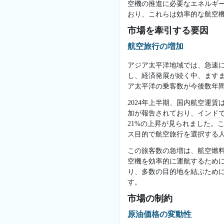
空機の推進に必要なエネルギ
おり、これらは効率的な航空
市場を牽引する要因
航空旅行の増加
アジア太平洋地域では、急速
し、経済発展が続く中、ますま
ア太平洋の乗客数が今後数年
2024年上半期、国内航空運
加が報告されており、インドで
21%の上昇が見られました。
ス目的で航空旅行を選択する
この旅客数の急増は、航空燃
空機を効率的に運航するため
り、多数の目的地を結ぶため
す。
市場の制約
原油価格の変動性