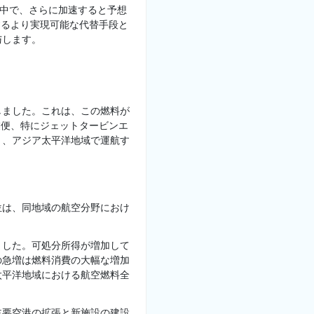
る中で、さらに加速すると予想
するより実現可能な代替手段と
与します。
立しました。これは、この燃料が
業便、特にジェットタービンエ
り、アジア太平洋地域で運航す
位は、同地域の航空分野におけ
ました。可処分所得が増加して
の急増は燃料消費の大幅な増加
太平洋地域における航空燃料全
主要空港の拡張と新施設の建設