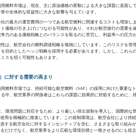
機用燃料市場は、現在、主に原油価格の変動による大きな課題に直面し
予算や全体的な収益性に大きな影響を与えています。
会社の最大の運営費用の一つである航空燃料に関連するコストも増加し
ット価格の引き上げにつながる可能性があり、それが航空旅行の需要を
競争力のある価格戦略とのバランスを取るのに苦労し、利益率への圧力
能性は、航空会社の燃料調達戦略を複雑にしています。このリスクを管
とを目的としたヘッジ戦略を採用する必要があります。しかし、これら
算ミスを招く可能性もあります。
F）に対する需要の高まり
用燃料市場では、持続可能な航空燃料（SAF）の採用に向けた重要な
まる中、航空業界の関係者はこれらの課題に効果的に対処するために、
は、環境問題に対応するため、より厳しい排出規制を導入し、国際的な
の使用を積極的に推進しています。この規制環境は、航空会社により持
投資する航空会社に対するインセンティブを含む、さまざまな取り組み
するだけでなく、航空業界をより広範な環境目標と一致させるのにも役