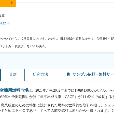
換算
9.12 円
ただいてから1～2営業日以内です。ただし、日本語版が必要な場合は、受注後3～4
ジットカード決済、モバイル決済。
目次
研究方法
サンプル依頼 - 無料サ
空機用燃料市場
は、2023年から2032年までに170億1,000万米ドルか
2032年の予測期間にかけて年平均成長率（CAGR）が 11.62％で成長す
、商業航空のために特別に設計された燃料の世界的な取引を指し、ジェ
かすために不可欠であり、すべての航空燃料は原油から生成されます。