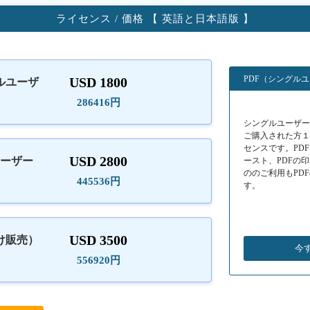
ライセンス / 価格 【 英語と日本語版 】
PDF（シングル
USD 1800
ルユーザ
）
286416円
シングルユーザーラ
ご購入された方
センスです。PD
USD 2800
ユーザー
ースト、PDFの
ののご利用もPD
445536円
す。
USD 3500
け販売）
今
556920円