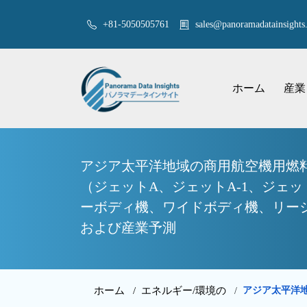
+81-5050505761
sales@panoramadatainsights.
ホーム
産業
アジア太平洋地域の商用航空機用燃料
（ジェットA、ジェットA-1、ジェ
ーボディ機、ワイドボディ機、リージョ
および産業予測
ホーム /
エネルギー/環境の
アジア太平洋
/