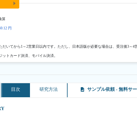
換算
9.12 円
ただいてから1～2営業日以内です。ただし、日本語版が必要な場合は、受注後3～4
ジットカード決済、モバイル決済。
目次
研究方法
サンプル依頼 - 無料サ
RY