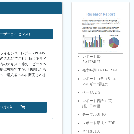
ユーザーライセンス）
イセンス : レポートPDFを
レポートID:
１名のみにてご利用頂けるライ
AA12241371
F内のテキスト等のコピー＆ペ
印刷は可能ですが、印刷したも
発表時期: 06-Dec-2024
Fのご購入者のみに限定されま
レポートカテゴリ: エ
ネルギー/環境の
ページ: 249
レポート言語： 英
語、日本語
すぐ購入
テーブル図: 90
レポート形式： PDF
合計表: 100