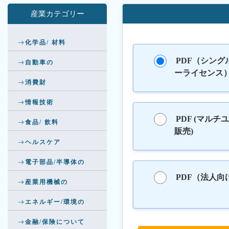
産業カテゴリー
化学品/ 材料
PDF（シング
自動車の
ーライセンス
消費財
情報技術
PDF (マルチ
食品/ 飲料
販売)
ヘルスケア
電子部品/半導体の
PDF（法人向
産業用機械の
エネルギー/環境の
金融/保険について