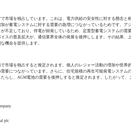
アで市場を独占しています。これは、電力供給の安全性に対する懸念と
増加が蓄電システムに対する需要の急増につながっているためです。ア
ラが不足しており、停電が頻発しているため、定置型蓄電システムの需
バイスの普及拡大が、通信業界全体の発展を後押しします。その結果、
利な機会を提供します。
面で市場を独占すると推定されます。個人のレジャー活動の増加や世界
の需要につながっています。さらに、住宅規模の再生可能発電システム
もたらし、AGM電池の需要を後押しすると推定されます。したがって、
ompany
al plc