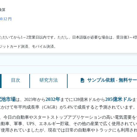
換算
9.12 円
ただいてから1～2営業日以内です。ただし、日本語版が必要な場合は、受注後3～4
ジットカード決済、モバイル決済。
目次
研究方法
サンプル依頼 - 無料サ
電池市場
2032年
205億米ドル
は、2023年から
までに128億米ドルから
ま
期間にかけて年平均成長率（CAGR）が5.4%で成長すると予測されています
は、今日の自動車やスタートストップアプリケーションの高い電気需要
動車、軍事、UPS、エネルギー貯蔵、その他の産業で広く使用されて
て使用されていましたが、現在では日常の自動車やトラックにも利用さ