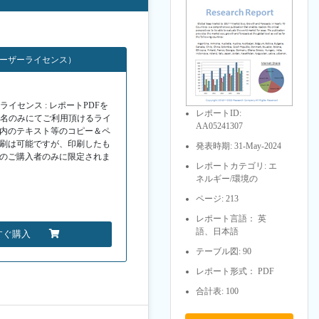
ユーザーライセンス）
イセンス : レポートPDFを
レポートID:
１名のみにてご利用頂けるライ
AA05241307
F内のテキスト等のコピー＆ペ
印刷は可能ですが、印刷したも
発表時期: 31-May-2024
Fのご購入者のみに限定されま
レポートカテゴリ: エ
ネルギー/環境の
ページ: 213
レポート言語： 英
語、日本語
すぐ購入
テーブル図: 90
レポート形式： PDF
合計表: 100