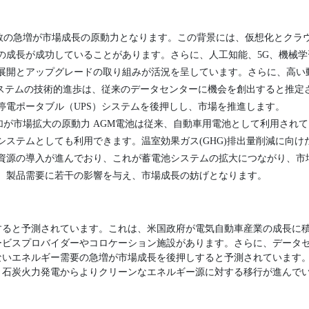
数の急増が市場成長の原動力となります。この背景には、仮想化とクラ
の成長が成功していることがあります。さらに、人工知能、5G、機械
展開とアップグレードの取り組みが活況を呈しています。さらに、高い
システムの技術的進歩は、従来のデータセンターに機会を創出すると推定
停電ポータブル（UPS）システムを後押しし、市場を推進します。
加が市場拡大の原動力 AGM電池は従来、自動車用電池として利用され
システムとしても利用できます。温室効果ガス(GHG)排出量削減に向け
資源の導入が進んでおり、これが蓄電池システムの拡大につながり、市
は、製品需要に若干の影響を与え、市場成長の妨げとなります。
すると予測されています。これは、米国政府が電気自動車産業の成長に
ービスプロバイダーやコロケーション施設があります。さらに、データ
ないエネルギー需要の急増が市場成長を後押しすると予測されています
、石炭火力発電からよりクリーンなエネルギー源に対する移行が進んで