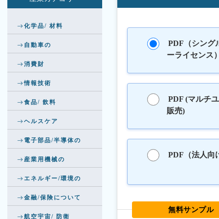
化学品/ 材料
PDF（シング
自動車の
ーライセンス
消費財
情報技術
PDF (マルチ
食品/ 飲料
販売)
ヘルスケア
電子部品/半導体の
PDF（法人向
産業用機械の
エネルギー/環境の
金融/保険について
無料サンプル
航空宇宙/ 防衛