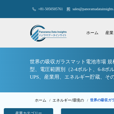
+81-5050505761
sales@panoramadatainsights.
ホーム
産業
世界の吸収ガラスマット電池市場 規
型、電圧範囲別（2-4ボルト、6-8
UPS、産業用、エネルギー貯蔵、その
ホーム /
エネルギー/環境の
世界の吸収ガ
/
産業カテゴリー