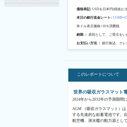
価格表記:
USDを日本円(税抜)に
本日の銀行送金レート:
1 USD=15
米ドル表示価格+10％消費税.
納期 ：
原則として、ご受注をい
お支払い方法 ：
銀行振込、クレ
このレポートについて
世界の吸収ガラスマット
2024年から2032年の予測
AGM （吸収ガラスマット）
する先進的な鉛蓄電池です。自
航空機、潜水艦の動力源とし