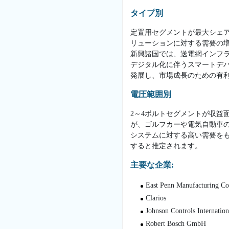
タイプ別
定置用セグメントが最大シェ
リューションに対する需要の
新興諸国では、送電網インフ
デジタル化に伴うスマートデ
発展し、市場成長のための有
電圧範囲別
2～4ボルトセグメントが収益
が、ゴルフカーや電気自動車
システムに対する高い需要を
すると推定されます。
主要な企業:
East Penn Manufacturing C
Clarios
Johnson Controls Internation
Robert Bosch GmbH