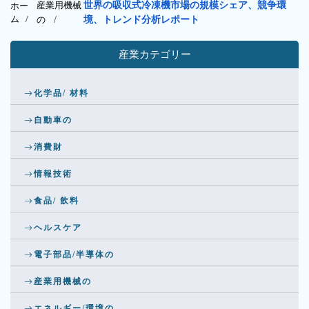
産業用機械
世界の吸収式冷凍機市場の規模シェア、競争環
ホー
ム /
の
/
境、トレンド分析レポート
産業カテゴリー
化学品/ 材料
自動車の
消費財
情報技術
食品/ 飲料
ヘルスケア
電子部品/半導体の
産業用機械の
エネルギー/環境の