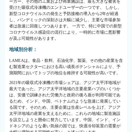
ーカー、その他の工業および商業施設は、最も大きな被害を
受けた吸収式冷凍機のエンドユーザーの一つです。 しかし、
新型コロナウイルスの発生と予防接種の導入から2年が経過
し、パンデミックの深刻さは大幅に減少し、主要な市場参加
者は急速に回復しつつあります。 一方で、特に中国での新型
コロナウイルス感染症の流行により、一時的に市場に悪影響
が及ぶ可能性があります。
地域別分析：
LAMEAは、食品・飲料、石油化学、製薬、その他の産業を含
む製造業セクターにおける高い成長ポテンシャルにより、予
測期間においてトップの地位を維持する可能性が高いです。
2021年の吸収式冷凍機の市場シェアは、アジア太平洋地域が
最大であった。アジア太平洋地域の主要産業ハブのいくつか
は、安価で訓練された労働力と政府の後ろ盾が利用可能であ
るため、インド、中国、ベトナムのような急速に発展してい
る国です。そのため、主要企業は生産レベルを上げ、アジア
太平洋地域の産業を支えるために、これらの地域に製造施設
を設立しようと懸命に努力しています。中国、インド、イン
ドネシアのような暑い気候の国では、快適冷却装置の需要が