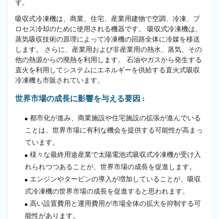
す。
吸収式冷凍機は、商業、住宅、産業用建物で空調、冷凍、プ
ロセス冷却のために使用される機器です。 吸収式冷凍機は、
蒸気吸収技術の原理によって冷凍機の回路全体に冷媒を移送
します。 さらに、産業用および非産業用の熱水、蒸気、その
他の熱源からの廃熱を利用します。 石油やガスから発生する
直火を利用してシステムにエネルギーを供給する直火式吸収
冷凍機も市販されています。
世界市場の成長に影響を与える要因 :
都市化が進み、商業施設や住宅施設の拡張が進んでいる
ことは、世界市場に有利な機会を提供する可能性が高まっ
ています。
様々な最終用途産業で太陽電池式吸収式冷凍機が受け入
れられつつあることが、世界市場の成長を促進します。
エンジンやタービンの導入が増加していることが、吸収
式冷凍機の世界市場の成長を促進すると思われます。
高い設置費用と運用費用が市場全体の拡大を抑制する可
能性があります。