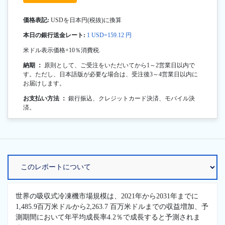
価格表記:
USDを日本円(税抜)に換算
本日の銀行送金レート:
1 USD=159.12 円
米ドル表示価格+10％消費税.
納期 ：
原則として、ご受注をいただいてから1～2営業日以内で
す。ただし、日本語版が必要な場合は、受注後3～4営業日以内に
お届けします。
お支払い方法 ：
銀行振込、クレジットカード決済、モバイル決
済。
世界の吸収式冷凍機市場規模は、2021年から2031年までに
1,485.9百万米ドルから2,263.7 百万米ドルまでの収益増加、予
測期間において年平均成長率4.2％で成長すると予測されま