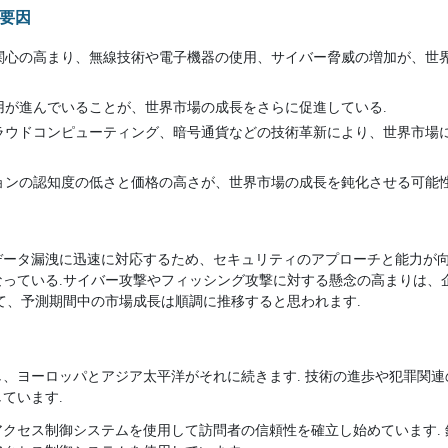
要因
関心の高まり、無線技術や電子機器の使用、サイバー脅威の増加が、世
用が進んでいることが、世界市場の成長をさらに促進している.
ラウドコンピューティング、暗号通貨などの技術革新により、世界市場
ョンの認知度の低さと価格の高さが、世界市場の成長を鈍化させる可能性
ータ漏洩に迅速に対応するため、セキュリティのアプローチと能力が向上して
なっている.サイバー攻撃やフィッシング攻撃に対する懸念の高まりは、
て、予測期間中の市場成長は順調に推移すると思われます.
、ヨーロッパとアジア太平洋がそれに続きます. 技術の進歩や犯罪関
ています.
クセス制御システムを使用して訪問者の信頼性を確立し始めています.