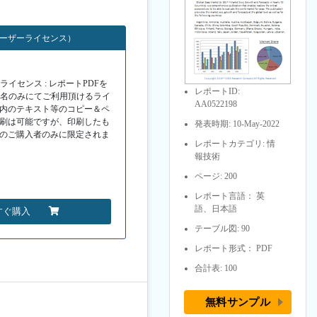
ユーザーライセンス）
イセンス : レポートPDFを
レポートID:
１名のみにてご利用頂けるライ
AA0522198
F内のテキスト等のコピー＆ペ
印刷は可能ですが、印刷したも
発表時期: 10-May-2022
Fのご購入者のみに限定されま
レポートカテゴリ: 情
報技術
ページ: 200
レポート言語： 英
語、日本語
すぐ購入
テーブル図: 90
レポート形式： PDF
合計表: 100
無料サンプル