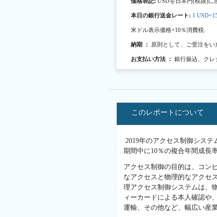
価格表記:
USDを日本円(税抜)に
本日の銀行送金レート:
1 USD=15
米ドル表示価格+10％消費税.
納期 ：
原則として、ご受注をい
お支払い方法 ：
銀行振込、クレ
このレポートについて
2019年のアクセス制御システ
期間中に10％の複合年間成長率
アクセス制御の目的は、コン
なアクセスと物理的なアクセ
理アクセス制御システムは、
ィーカードによる本人確認や
運輸、その他など、幅広い産業