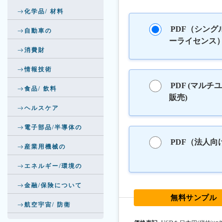
化学品/ 材料
PDF（シング
自動車の
ーライセンス
消費財
情報技術
PDF (マルチ
食品/ 飲料
販売)
ヘルスケア
電子部品/半導体の
PDF（法人向
産業用機械の
エネルギー/環境の
金融/保険について
無料サンプル
航空宇宙/ 防衛