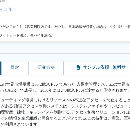
換算
9.12 円
ただいてから1～2営業日以内です。ただし、日本語版が必要な場合は、受注後3～4
ジットカード決済、モバイル決済。
目次
研究方法
サンプル依頼 - 無料サ
ムの世界市場規模は85.2億米ドル であった.入退室管理システムの世界市は、
（CAGR）で成長し、2030年には243億米ドルに達すると予測されます.
ピューティング環境におけるリソースへの不正なアクセスを防止すること
スがある.論理アクセス制御システムは、システムファイルやコンピュー
物理資産、建物、キャンパスを制御する.アクセス制御ソリューションに
、その情報を企業組織と照合することが含まれる.この技術は、商業、軍
で利用されています.