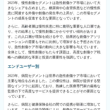
2023年、慢性創傷セグメントは急性創傷ケア市場において大
きなシェアを占めました。糖尿病や心血管疾患などの慢性疾
患に関連する外傷や創傷の発生率の上昇が、この市場セグメ
ントの成長を促進する主な要因となっています。
さらに、高齢者層は慢性疾患に特に脆弱な重要な人口層であ
り、その結果として慢性創傷にかかりやすい傾向がありま
す。この人口層が増加を続ける中で、効果的な創傷ケアソリ
ューションの需要もそれに比例して増加すると予想されてお
り、急性創傷ケア市場の動向に大きな影響を与えています。
全体として、慢性創傷がもたらす課題は、高度な創傷ケア戦
略への継続的な革新と投資の重要性を強調しています。
エンドユーザー別
2023年、病院セグメントは世界の急性創傷ケア市場において
主要な地位を占めました。この優位性は、病院が提供する堅
固なインフラに起因しており、熟練した医療専門家の厳格な
監督の下で高度なサービスを提供できることがその要因とな
っています。
さらに、病院と健康保険会社の間での提携が顕著に増加して
います。これらの協力関係により、創傷ケアサービスへのア