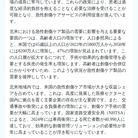
場の成長に寄与しています。これらの政策により、患者は過
度な経済的負担を抱えることなく必要な治療を受けることが
可能となり、急性創傷ケアサービスの利用促進が進んでいま
す。
北米における急性創傷ケア製品の需要に影響を与える重要な
要因の一つは、高齢者人口の増加です。人口参照局による
と、米国では65歳以上の人口が2022年の5800万人から2050年
には8200万人に増加し、47%の増加が見込まれています。こ
の人口層が拡大するにつれて、手術や効果的な創傷管理を必
要とする疾患の発生率も増加します。高齢者は創傷や合併症
にかかりやすいため、このような状況が急性創傷ケア製品の
需要を後押ししています。
北米地域内では、米国の急性創傷ケア市場が大きな収益シェ
アを占めています。これは、高度に発展した医療セクターと
国内に拠点を置く主要企業の存在が主な要因です。また、交
通事故や衝突による負傷者の増加により、創傷ケア手術の需
要が大幅に高まっています。国家道路交通安全局（NHTSA）
によると、2024年には車両衝突による死亡者数が40,990人に
達しており、効果的な創傷管理ソリューションの必要性が非
常に高まっていることが浮き彫りになっています。