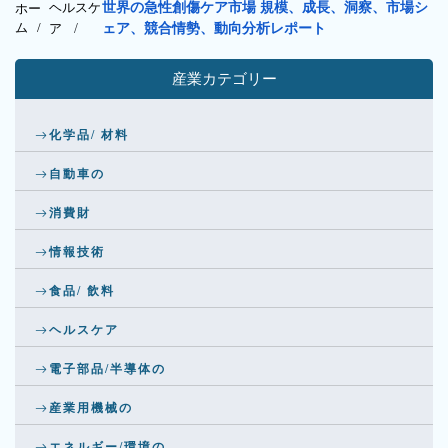
ヘルスケ
世界の急性創傷ケア市場 規模、成長、洞察、市場シ
ホー
ム /
ア
/
ェア、競合情勢、動向分析レポート
産業カテゴリー
化学品/ 材料
自動車の
消費財
情報技術
食品/ 飲料
ヘルスケア
電子部品/半導体の
産業用機械の
エネルギー/環境の