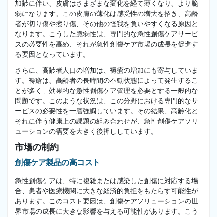
加齢に伴い、皮膚はさまざまな変化を経て薄くなり、より脆
弱になります。この皮膚の薄化は感受性の増大を招き、高齢
者が切り傷や擦り傷、その他の怪我を負いやすくなる原因と
なります。こうした脆弱性は、専門的な急性創傷ケアサービ
スの必要性を高め、それが急性創傷ケア市場の成長を促進す
る要因となっています。
さらに、高齢者人口の増加は、褥瘡の増加にも寄与していま
す。褥瘡は、高齢者の長時間の不動状態によって発生するこ
とが多く、効果的な急性創傷ケア管理を必要とする一般的な
問題です。このような状況は、この分野における専門的なサ
ービスの必要性を一層強調しています。その結果、高齢化と
それに伴う健康上の課題の組み合わせが、急性創傷ケアソリ
ューションの需要を大きく後押ししています。
市場の制約
創傷ケア製品の高コスト
急性創傷ケアは、特に複雑または感染した創傷に対応する場
合、患者や医療機関に大きな経済的負担をもたらす可能性が
あります。このコスト要因は、創傷ケアソリューションの世
界市場の成長に大きな影響を与える可能性があります。こう