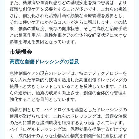
また、糖尿病や血管疾患などの基礎疾患を持つ患者は、より
複雑な創傷ケアを必要とすることが多いです。これらの複雑
さは、個別化された治療計画や頻繁な医療管理を必要とし、
それに伴いケアにかかるコストがさらに増加します。その結
果、創傷の重症度、既存の健康状態、そして高度な治療手法
との相互作用が、急性創傷ケアの全体的な経済状況に大きな
影響を与える要因となっています。
市場機会
高度な創傷ドレッシングの普及
急性創傷ケアの現在のトレンドは、特にナノテクノロジーを
取り入れた革新的な技術を活用した高度創傷ドレッシングの
使用へと大きくシフトしていることを反映しています。これ
らの進歩は、治癒の成果を向上させ、創傷の全体的な管理を
強化することを目的としています。
顕著な例として、ハイドロゲルを基盤としたドレッシングの
使用が挙げられます。これらのドレッシングは、最適な治癒
のために重要な湿潤環境を維持するよう設計されています。
ハイドロゲルドレッシングは、保湿効果を提供するだけでな
く、成長因子のような生物活性物質を創傷部位に直接供給す