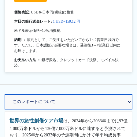
価格表記:
USDを日本円(税抜)に換算
本日の銀行送金レート:
1 USD=159.12 円
米ドル表示価格+10％消費税.
納期 ：
原則として、ご受注をいただいてから1～2営業日以内で
す。ただし、日本語版が必要な場合は、受注後3～4営業日以内に
お届けします。
お支払い方法 ：
銀行振込、クレジットカード決済、モバイル決
済。
世界の急性創傷ケア市場
は、2024年から2033年までに93億
4,000万米ドルから136億7,000万米ドルに達すると予測されて
おり、2025年から2033年の予測期間にかけて年平均成長率