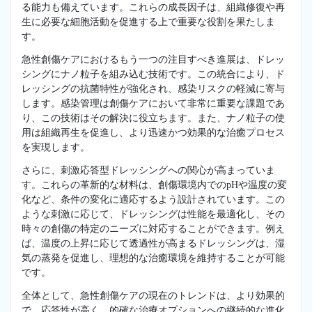
る能力も備えています。これらの成長因子は、組織修復や再
生に必要な細胞活動を促進する上で重要な役割を果たしま
す。
急性創傷ケアにおけるもう一つの注目すべき進展は、ドレッ
シングにナノ粒子を組み込む技術です。この統合により、ド
レッシングの抗菌特性が強化され、感染リスクの軽減に寄与
します。感染管理は創傷ケアにおいて非常に重要な課題であ
り、この技術はその解決に役立ちます。また、ナノ粒子の使
用は組織再生を促進し、より迅速かつ効果的な治癒プロセス
を実現します。
さらに、刺激応答型ドレッシングへの関心が高まっていま
す。これらの革新的な材料は、創傷環境内でのpHや温度の変
化など、条件の変化に適応するよう設計されています。この
ような刺激に応じて、ドレッシングは性能を最適化し、その
時々の創傷の特定のニーズに対応することができます。例え
ば、温度の上昇に応じて透過性が高まるドレッシングは、湿
気の蒸発を促進し、理想的な治癒環境を維持することが可能
です。
全体として、急性創傷ケアの現在のトレンドは、より効果的
で、応答性が高く、的確な治療オプションへの継続的な進化