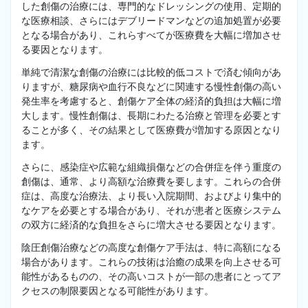
した創傷の治療には、専門的なドレッシングの使用、定期的
な医療相談、さらにはデブリードマンなどの追加処置が必要
となる場合があり、これらすべてが医療費を大幅に増加させ
る要因となります。
単純で清潔な創傷の治療には比較的低コストで済む傾向があ
りますが、糖尿病や血行不良などに関連する慢性創傷の高い
発生率を考慮すると、創傷ケア全体の経済的負担は大幅に増
大します。慢性創傷は、長期にわたる治療と管理を必要とす
ることが多く、その結果として医療費が増加する原因となり
ます。
さらに、感染症や広範な組織損傷などの合併症を伴う重度の
創傷は、通常、より高額な治療費を要します。これらの合併
症は、高度な治療法、より長い入院期間、およびより集中的
なケアを必要とする場合があり、それが患者と医療システム
の双方に経済的な負担をさらに増大させる要因となります。
陰圧創傷治療などの高度な創傷ケア手法は、特に高額になる
場合があります。これらの技術は治癒の成果を向上させる可
能性があるものの、その高いコストが一部の患者にとってア
クセスの制限要因となる可能性があります。