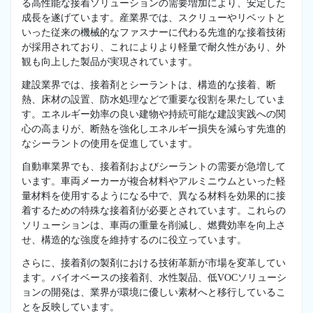
る高性能な接着ソリューションの需要増加により、安定した
成長を遂げています。産業界では、スクリューやリベットと
いった従来の機械的なファスナーに代わる先進的な接着技術
が採用されており、これによりより軽量で耐久性があり、外
観も向上した製品が実現されています。
建設業界では、接着剤とシーラントは、構造的な接着、断
熱、床材の設置、防水処理などで重要な役割を果たしていま
す。エネルギー効率の良い建物や持続可能な建設実践への関
心の高まりが、断熱を強化しエネルギー損失を減らす先進的
なシーラントの使用を促進しています。
自動車業界でも、接着剤およびシーラントの需要が急増して
います。車両メーカーが複合材料やアルミニウムといった軽
量材料を使用するようになる中で、異なる材料を効果的に接
着するための特殊な接着剤が必要とされています。これらの
ソリューションは、車両の重量を削減し、燃費効率を向上さ
せ、構造的な強度を維持するのに役立っています。
さらに、接着剤の製剤における技術革新が市場を変革してい
ます。バイオベースの接着剤、水性製品、低VOCソリューシ
ョンの開発は、業界が環境に優しい素材へと移行しているこ
とを反映しています。