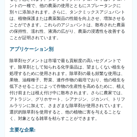
ントの一種で、他の農薬の使用とともにスプレータンクに
別々に添加されます。さらに、タンクミックスアジュバント
は、植物保護または農薬製品の性能を向上させ、増加させる
ことができます。これらのアジュバントは、散布された農薬
の保持性、濡れ性、液滴の広がり、農薬の浸透性を改善する
ことが証明されています。
アプリケーション別
除草剤セグメントは市場で最も貢献度の高いセグメントで
す。除草剤として知られる化学薬品は、望ましくない植生を
処理するために使用されます。除草剤の最も頻繁な使用は、
果物、油糧種子、野菜、連作作物の栽培でおり、他の植生を
低下させることによって作物の生産性を高めるために、植え
付け前または植え付け中に散布されます。さらに農家では、
アトラジン、グリホサート、シアナジン、ジカンバ、トリフ
ルラリンに加えて、さまざまな除草剤が使用されています。
選択的除草剤を使用すると、他の植物に害を与えることな
く、対象となる雑草を枯らすことができます。
主要な企業: