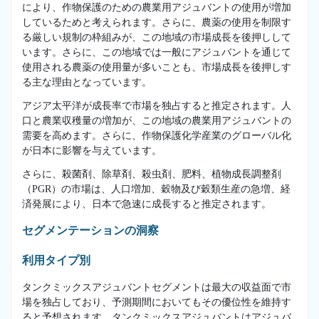
により、作物保護のための農業用アジュバントの使用が増加
しているためと考えられます。さらに、農薬の使用を制限す
る厳しい規制の枠組みが、この地域の市場成長を後押しして
います。さらに、この地域では一般にアジュバントを通じて
使用される農薬の使用量が多いことも、市場成長を後押しす
る主な理由となっています。
アジア太平洋が成長率で市場を独占すると推定されます。人
口と農業収穫量の増加が、この地域の農業用アジュバントの
需要を高めます。さらに、作物保護化学産業のグローバル化
が日本に影響を与えています。
さらに、殺菌剤、除草剤、殺虫剤、肥料、植物成長調整剤
（PGR）の市場は、人口増加、穀物及び穀類生産の急増、経
済発展により、日本で急速に成長すると推定されます。
セグメンテーションの洞察
利用タイプ別
タンクミックスアジュバントセグメントは最大の収益面で市
場を独占しており、予測期間においてもその優位性を維持す
ると予想されます。タンクミックスアジュバントはアジュバ