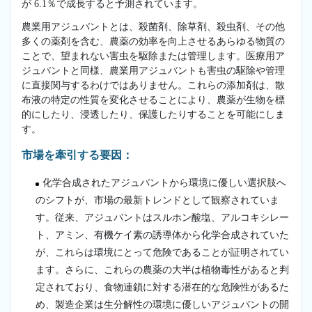
が 6.1％で成長すると予測されています。
農業用アジュバントとは、殺菌剤、除草剤、殺虫剤、その他
多くの薬剤を含む、農薬の効率を向上させるあらゆる物質の
ことで、望まれない害虫を駆除または管理します。医療用ア
ジュバントと同様、農業用アジュバントも害虫の駆除や管理
に直接関与するわけではありません。これらの添加剤は、散
布液の特定の性質を変化させることにより、農薬が生物を標
的にしたり、浸透したり、保護したりすることを可能にしま
す。
市場を牽引する要因：
化学合成されたアジュバントから環境に優しい選択肢へ
のシフトが、市場の最新トレンドとして観察されていま
す。従来、アジュバントはスルホン酸塩、アルコキシレー
ト、アミン、有機ケイ素の誘導体から化学合成されていた
が、これらは環境にとって危険であることが証明されてい
ます。さらに、これらの農薬の大半は植物毒性があると判
定されており、食物連鎖に対する潜在的な危険性があるた
め、製造企業は生分解性の環境に優しいアジュバントの開