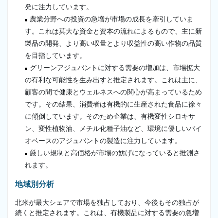
発に注力しています。
農業分野への投資の急増が市場の成長を牽引していま
す。これは莫大な資金と資本の流れによるもので、主に新
製品の開発、より高い収量とより収益性の高い作物の品質
を目指しています。
グリーンアジュバントに対する需要の増加は、市場拡大
の有利な可能性を生み出すと推定されます。これは主に、
顧客の間で健康とウェルネスへの関心が高まっているため
です。その結果、消費者は有機的に生産された食品に徐々
に傾倒しています。そのため企業は、有機変性シロキサ
ン、変性植物油、メチル化種子油など、環境に優しいバイ
オベースのアジュバントの製造に注力しています。
厳しい規制と高価格が市場の妨げになっていると推測さ
れます。
地域別分析
北米が最大シェアで市場を独占しており、今後もその独占が
続くと推定されます。これは、有機製品に対する需要の急増