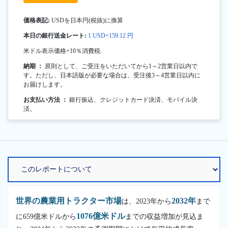
価格表記:
USDを日本円(税抜)に換算
本日の銀行送金レート:
1 USD=159.12 円
米ドル表示価格+10％消費税.
納期 ：
原則として、ご受注をいただいてから1～2営業日以内で
す。ただし、日本語版が必要な場合は、受注後3～4営業日以内に
お届けします。
お支払い方法 ：
銀行振込、クレジットカード決済、モバイル決
済。
世界の農業用トラクター市場
2032年
は、2023年から
まで
1076億米ドル
に659億米ドルから
までの収益増加が見込ま