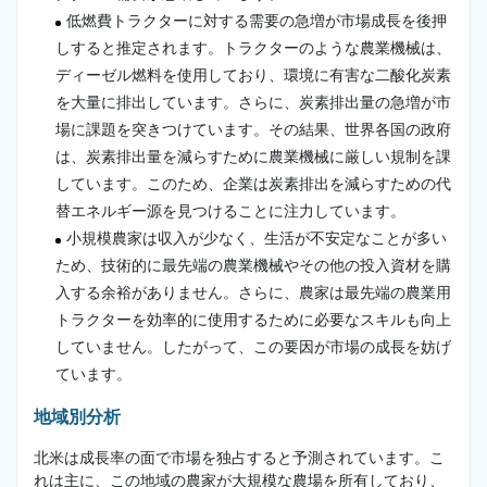
低燃費トラクターに対する需要の急増が市場成長を後押
しすると推定されます。トラクターのような農業機械は、
ディーゼル燃料を使用しており、環境に有害な二酸化炭素
を大量に排出しています。さらに、炭素排出量の急増が市
場に課題を突きつけています。その結果、世界各国の政府
は、炭素排出量を減らすために農業機械に厳しい規制を課
しています。このため、企業は炭素排出を減らすための代
替エネルギー源を見つけることに注力しています。
小規模農家は収入が少なく、生活が不安定なことが多い
ため、技術的に最先端の農業機械やその他の投入資材を購
入する余裕がありません。さらに、農家は最先端の農業用
トラクターを効率的に使用するために必要なスキルも向上
していません。したがって、この要因が市場の成長を妨げ
ています。
地域別分析
北米は成長率の面で市場を独占すると予測されています。こ
れは主に、この地域の農家が大規模な農場を所有しており、