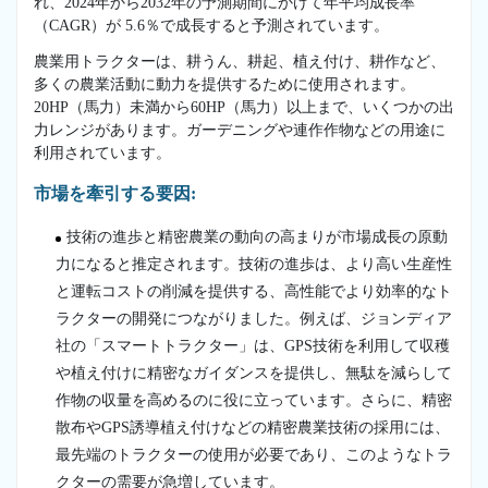
れ、2024年から2032年の予測期間にかけて年平均成長率
（CAGR）が 5.6％で成長すると予測されています。
農業用トラクターは、耕うん、耕起、植え付け、耕作など、
多くの農業活動に動力を提供するために使用されます。
20HP（馬力）未満から60HP（馬力）以上まで、いくつかの出
力レンジがあります。ガーデニングや連作作物などの用途に
利用されています。
市場を牽引する要因:
技術の進歩と精密農業の動向の高まりが市場成長の原動
力になると推定されます。技術の進歩は、より高い生産性
と運転コストの削減を提供する、高性能でより効率的なト
ラクターの開発につながりました。例えば、ジョンディア
社の「スマートトラクター」は、GPS技術を利用して収穫
や植え付けに精密なガイダンスを提供し、無駄を減らして
作物の収量を高めるのに役に立っています。さらに、精密
散布やGPS誘導植え付けなどの精密農業技術の採用には、
最先端のトラクターの使用が必要であり、このようなトラ
クターの需要が急増しています。