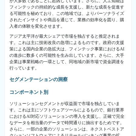
が大多数であることに起因しています。さらに、人工知能は
フィンテックの持続的な成長を支援し、新たな成長を促進す
る可能性を秘めており、この地域では、よりパーソナライズ
されたインサイトや商品を通じて、業務の効率化を図り、購
入者の体験を変化させます。
アジア太平洋が最大シェアで市場を独占すると推定されま
す。これは主に技術改良の急増によるものです。政府の支援
策による国内企業の急拡大は、フィンテック事業におけるAI
の進歩に数多くの可能性を生み出しています。さらに、大手
企業は事業戦略の一環として、同地域の新市場で資金調達を
行っています。
セグメンテーションの洞察
コンポーネント別
ソリューションセグメントが収益面で市場を独占していま
す。これは主にソフトウェアツールによるもので、銀行業界
におけるAI対応ソリューションの導入を支援し、正確で完全
なデータを相当量のデータで時間通りに抽出するためです。
さらに、一部の企業のソリューションは、ネクストベストア
クションソフトウェアによるリテールバンキング事業の拡