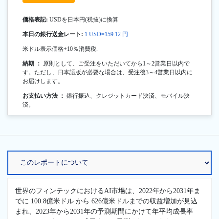
価格表記:
USDを日本円(税抜)に換算
本日の銀行送金レート:
1 USD=159.12 円
米ドル表示価格+10％消費税.
納期 ：
原則として、ご受注をいただいてから1～2営業日以内で
す。ただし、日本語版が必要な場合は、受注後3～4営業日以内に
お届けします。
お支払い方法 ：
銀行振込、クレジットカード決済、モバイル決
済。
世界のフィンテックにおけるAI市場は、2022年から2031年ま
でに 100.8億米ドル から 626億米ドルまでの収益増加が見込
まれ、2023年から2031年の予測期間にかけて年平均成長率