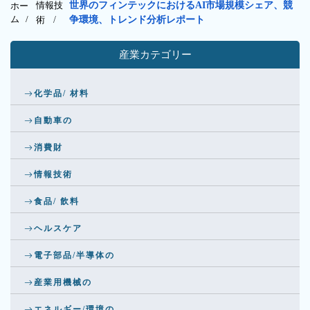
情報技
世界のフィンテックにおけるAI市場規模シェア、競
ホー
ム /
術
/
争環境、トレンド分析レポート
産業カテゴリー
化学品/ 材料
自動車の
消費財
情報技術
食品/ 飲料
ヘルスケア
電子部品/半導体の
産業用機械の
エネルギー/環境の