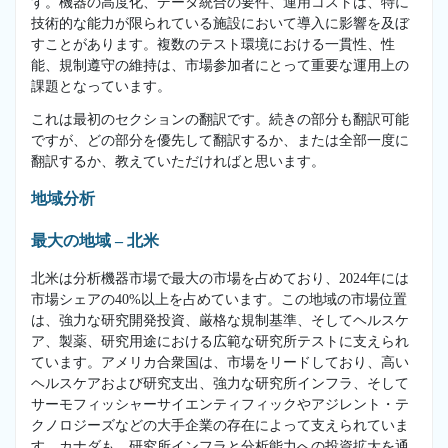
す。機器の高度化、データ統合の要件、運用コストは、特に
技術的な能力が限られている施設において導入に影響を及ぼ
すことがあります。複数のテスト環境における一貫性、性
能、規制遵守の維持は、市場参加者にとって重要な運用上の
課題となっています。
これは最初のセクションの翻訳です。続きの部分も翻訳可能
ですが、どの部分を優先して翻訳するか、または全部一度に
翻訳するか、教えていただければと思います。
地域分析
最大の地域 – 北米
北米は分析機器市場で最大の市場を占めており、2024年には
市場シェアの40%以上を占めています。この地域の市場位置
は、強力な研究開発投資、厳格な規制基準、そしてヘルスケ
ア、製薬、研究用途における広範な研究所テストに支えられ
ています。アメリカ合衆国は、市場をリードしており、高い
ヘルスケアおよび研究支出、強力な研究所インフラ、そして
サーモフィッシャーサイエンティフィックやアジレント・テ
クノロジーズなどの大手企業の存在によって支えられていま
す。カナダも、研究所インフラと分析能力への投資拡大を通