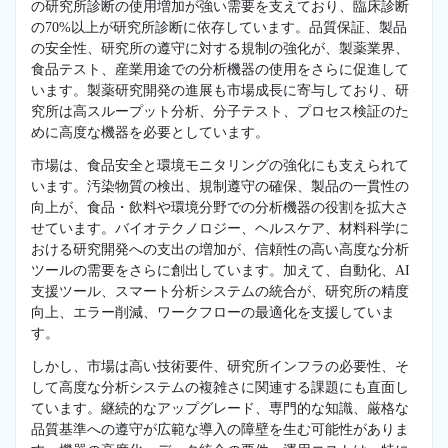
の研究所診断の使用増加が強い需要を支えており、臨床診断
の70%以上が研究所診断に依存しています。品質保証、製品
の安全性、研究所の遵守に対する規制の強化が、製薬業界、
食品テスト、産業用途での分析機器の使用をさらに促進して
います。製薬研究開発の進展も市場成長に寄与しており、研
究所は高スループット分析、分子テスト、プロセス検証のた
めに高度な機器を必要としています。
市場は、食品安全と環境モニタリングの強化にも支えられて
います。汚染物質の検出、規制遵守の確保、製品の一貫性の
向上が、食品・飲料や環境分野での分析機器の役割を拡大さ
せています。バイオテクノロジー、ヘルスケア、材料科学に
おける研究開発への支出の増加が、信頼性の高い高度な分析
ツールの需要をさらに創出しています。加えて、自動化、AI
支援ツール、スマート分析システムの統合が、研究所の精度
向上、エラー削減、ワークフローの最適化を支援していま
す。
しかし、市場は高い技術要件、研究所インフラの必要性、そ
して高度な分析システムの複雑さに関連する課題にも直面し
ています。継続的なアップグレード、専門的な知識、厳格な
品質基準への遵守が広範な導入の障壁を生む可能性がありま