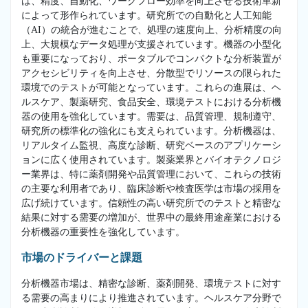
は、精度、自動化、ワークフロー効率を向上させる技術革新
によって形作られています。研究所での自動化と人工知能
（AI）の統合が進むことで、処理の速度向上、分析精度の向
上、大規模なデータ処理が支援されています。機器の小型化
も重要になっており、ポータブルでコンパクトな分析装置が
アクセシビリティを向上させ、分散型でリソースの限られた
環境でのテストが可能となっています。これらの進展は、ヘ
ルスケア、製薬研究、食品安全、環境テストにおける分析機
器の使用を強化しています。需要は、品質管理、規制遵守、
研究所の標準化の強化にも支えられています。分析機器は、
リアルタイム監視、高度な診断、研究ベースのアプリケーシ
ョンに広く使用されています。製薬業界とバイオテクノロジ
ー業界は、特に薬剤開発や品質管理において、これらの技術
の主要な利用者であり、臨床診断や検査医学は市場の採用を
広げ続けています。信頼性の高い研究所でのテストと精密な
結果に対する需要の増加が、世界中の最終用途産業における
分析機器の重要性を強化しています。
市場のドライバーと課題
分析機器市場は、精密な診断、薬剤開発、環境テストに対す
る需要の高まりにより推進されています。ヘルスケア分野で