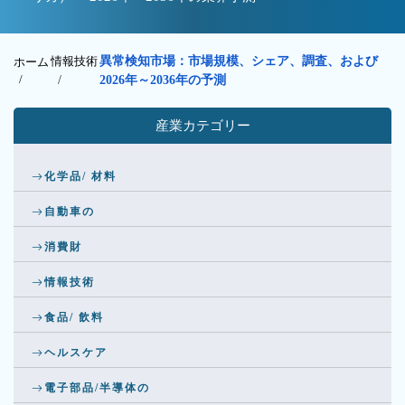
情報技術
異常検知市場：市場規模、シェア、調査、および
ホーム
/
/
2026年～2036年の予測
産業カテゴリー
化学品/ 材料
自動車の
消費財
情報技術
食品/ 飲料
ヘルスケア
電子部品/半導体の