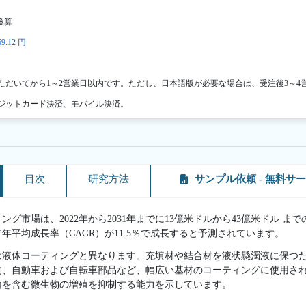
換算
9.12 円
ただいてから1～2営業日以内です。ただし、日本語版が必要な場合は、受注後3～4
ジットカード決済、モバイル決済。
目次
研究方法
サンプル依頼 - 無料サ
グ市場は、2022年から2031年までに13億米ドルから43億米ドル まで
て年平均成長率（CAGR）が11.5％で成長すると予測されています。
は液体コーティングと異なります。充填材や結合材を液状懸濁液に保つ
物、自動車および自転車部品など、幅広い基材のコーティングに使用さ
菌を含む微生物の増殖を抑制する能力を示しています。