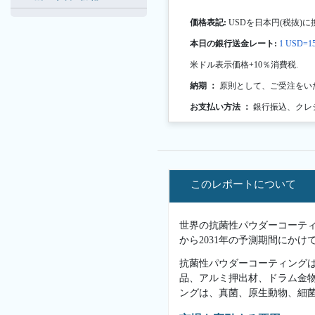
価格表記:
USDを日本円(税抜)に
本日の銀行送金レート:
1 USD=15
米ドル表示価格+10％消費税.
納期 ：
原則として、ご受注をい
お支払い方法 ：
銀行振込、クレ
このレポートについて
世界の抗菌性パウダーコーティン
から2031年の予測期間にかけ
抗菌性パウダーコーティング
品、アルミ押出材、ドラム金
ングは、真菌、原生動物、細