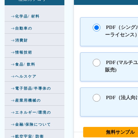
化学品/ 材料
PDF（シング
自動車の
ーライセンス
消費財
情報技術
PDF (マルチ
食品/ 飲料
販売)
ヘルスケア
電子部品/半導体の
PDF（法人向
産業用機械の
エネルギー/環境の
金融/保険について
無料サンプル
航空宇宙/ 防衛