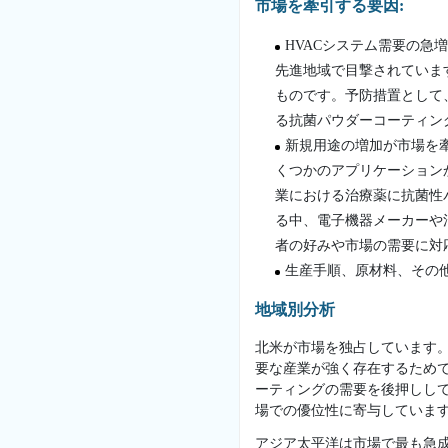
市場を牽引する要因:
HVACシステム需要の急
先進地域で目撃されていま
ものです。予防措置として
る抗菌パウダーコーティン
新規用途の増加が市場を
くつかのアプリケーション
業における治療薬に抗菌性
る中、電子機器メーカーや
者の好みや市場の需要に対
生産手順、原材料、その
地域別分析
北米が市場を独占しています
要な産業が強く存在するため
ーティングの需要を後押しし
場での優位性に寄与していま
アジア太平洋は市場で最も急