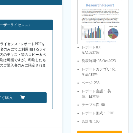
ユーザーライセンス）
イセンス : レポートPDFを
レポートID:
１名のみにてご利用頂けるライ
AA1023763
F内のテキスト等のコピー＆ペ
印刷は可能ですが、印刷したも
発表時期: 05-Oct-2023
Fのご購入者のみに限定されま
レポートカテゴリ: 化
学品/ 材料
ページ: 238
レポート言語： 英
語、日本語
すぐ購入
テーブル図: 90
レポート形式： PDF
合計表: 100