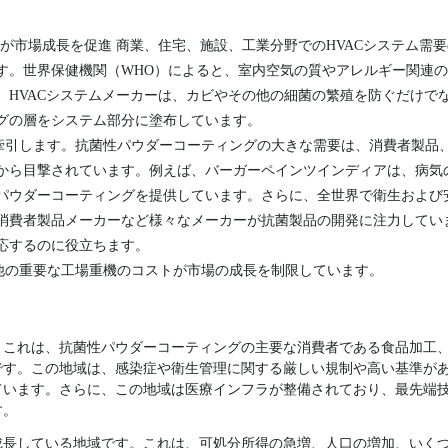
増が市場成長を促進 商業、住宅、施設、工業分野でのHVACシステム需
す。世界保健機関（WHO）によると、室内空気の質やアレルギー関連の
、HVACシステムメーカーは、カビやその他の細菌の繁殖を防ぐだけで
グの層をシステム部分に塗布しています。
牽引します。抗菌性パウダーコーティングの大きな需要は、消費者製品
から目撃されています。例えば、バーガーペインツインディアは、病気
パウダーコーティングを提供しています。さらに、全世界で衛生および
消費者製品メーカーなど様々なメーカーが抗菌製品の開発に注力してい
応するのに役立ちます。
他の重要な工場重機のコストが市場の成長を制限しています。
。これは、抗菌性パウダーコーティングの主要な消費者である食品加工
です。この地域は、感染症や衛生管理に関する厳しい規制や高い基準が
ています。さらに、この地域は医療インフラが整備されており、最先端
す。
成長している地域です。これは、可処分所得の急増、人口の増加、いく