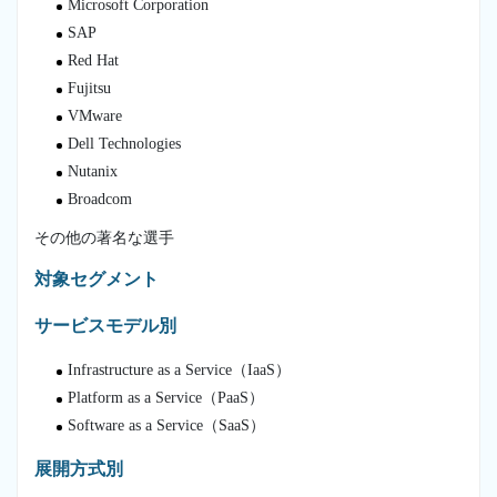
Microsoft Corporation
SAP
Red Hat
Fujitsu
VMware
Dell Technologies
Nutanix
Broadcom
その他の著名な選手
対象セグメント
サービスモデル別
Infrastructure as a Service（IaaS）
Platform as a Service（PaaS）
Software as a Service（SaaS）
展開方式別