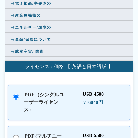
電子部品/半導体の
産業用機械の
エネルギー/環境の
金融/保険について
航空宇宙/ 防衛
ライセンス / 価格 【 英語と日本語版 】
USD 4500
PDF（シングルユ
ーザーライセン
716040円
ス）
USD 5500
PDF (マルチユー