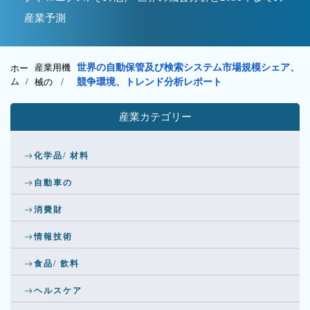
産業予測
産業用機
世界の自動保管及び検索システム市場規模シェア、
ホー
ム /
械の
/
競争環境、トレンド分析レポート
産業カテゴリー
化学品/ 材料
自動車の
消費財
情報技術
食品/ 飲料
ヘルスケア