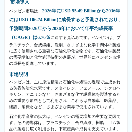
市場導入
2026年にUSD 55.49 Billionから2036年
ベンゼン市場は、
にはUSD 106.74 Billionに成長すると予測されており、
予測期間2026年から2036年において年平均成長率
（CAGR）は6.76％
に達する見込みです。ベンゼンは、プ
ラスチック、合成繊維、洗剤、さまざまな化学中間体の製造
に広く使用される重要な石油化学化合物です。石油化学製品
の需要増加と化学処理技術の進展が、世界的にベンゼン市場
の成長を促進しています。
市場説明
ベンゼンは、主に原油精製と石油化学処理の過程で生成され
る芳香族炭化水素です。スタイレン、フェノール、シクロヘ
キサン、アニリンなど、さまざまな化学誘導体を製造するた
めの重要な原料として利用され、これらは自動車、医薬品、
建設、消費財など、さまざまな業界で使用されています。
石油化学産業の拡大は、ベンゼンの需要増加の主要な要因で
す。その誘導体は、プラスチック、合成繊維、樹脂、ゴム製
品の製造に広く利用され、下流産業の成長を支えています。