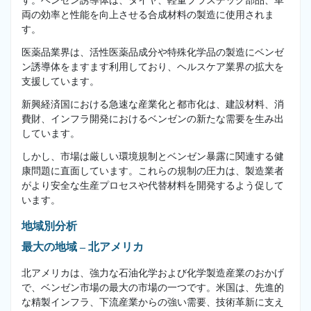
す。ベンゼン誘導体は、タイヤ、軽量プラスチック部品、車
両の効率と性能を向上させる合成材料の製造に使用されま
す。
医薬品業界は、活性医薬品成分や特殊化学品の製造にベンゼ
ン誘導体をますます利用しており、ヘルスケア業界の拡大を
支援しています。
新興経済国における急速な産業化と都市化は、建設材料、消
費財、インフラ開発におけるベンゼンの新たな需要を生み出
しています。
しかし、市場は厳しい環境規制とベンゼン暴露に関連する健
康問題に直面しています。これらの規制の圧力は、製造業者
がより安全な生産プロセスや代替材料を開発するよう促して
います。
地域別分析
最大の地域 – 北アメリカ
北アメリカは、強力な石油化学および化学製造産業のおかげ
で、ベンゼン市場の最大の市場の一つです。米国は、先進的
な精製インフラ、下流産業からの強い需要、技術革新に支え