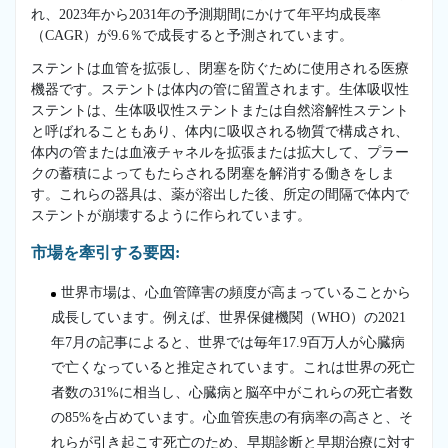
れ、2023年から2031年の予測期間にかけて年平均成長率
（CAGR）が9.6％で成長すると予測されています。
ステントは血管を拡張し、閉塞を防ぐために使用される医療
機器です。ステントは体内の管に留置されます。生体吸収性
ステントは、生体吸収性ステントまたは自然溶解性ステント
と呼ばれることもあり、体内に吸収される物質で構成され、
体内の管または血液チャネルを拡張または拡大して、プラー
クの蓄積によってもたらされる閉塞を解消する働きをしま
す。これらの器具は、薬が溶出した後、所定の間隔で体内で
ステントが崩壊するように作られています。
市場を牽引する要因:
世界市場は、心血管障害の頻度が高まっていることから
成長しています。例えば、世界保健機関（WHO）の2021
年7月の記事によると、世界では毎年17.9百万人が心臓病
で亡くなっていると推定されています。これは世界の死亡
者数の31%に相当し、心臓病と脳卒中がこれらの死亡者数
の85%を占めています。心血管疾患の有病率の高さと、そ
れらが引き起こす死亡のため、早期診断と早期治療に対す