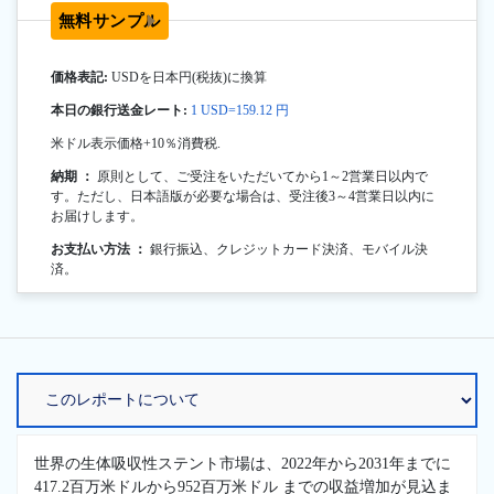
無料サンプル
価格表記:
USDを日本円(税抜)に換算
本日の銀行送金レート:
1 USD=159.12 円
米ドル表示価格+10％消費税.
納期 ：
原則として、ご受注をいただいてから1～2営業日以内で
す。ただし、日本語版が必要な場合は、受注後3～4営業日以内に
お届けします。
お支払い方法 ：
銀行振込、クレジットカード決済、モバイル決
済。
世界の生体吸収性ステント市場は、2022年から2031年までに
417.2百万米ドルから952百万米ドル までの収益増加が見込ま