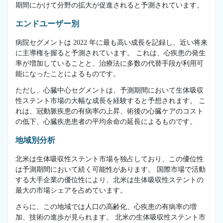
期間にかけて分野の拡大が促進されると予測されています。
エンドユーザー別
病院セグメントは 2022 年に最も高い成長を記録し、近い将来
に主導権を握ると予測されています。 これは、心疾患の発生
率が増加していることと、治療法に多数の代替手段が利用可
能になったことによるものです。
ただし、心臓中心セグメントは、予測期間において生体吸収
性ステント市場の大幅な成長を経験すると予想されます。 こ
れは、冠動脈疾患の有病率の上昇、術後の心臓ケアのコスト
の低下、心臓疾患患者の平均余命の延長によるものです。
地域別分析
北米は生体吸収性ステント市場を独占しており、この優位性
は予測期間において続く可能性があります。 国際市場で活動
する大手企業の優位性により、北米は生体吸収性ステントの
最大の市場シェアを占めています。
さらに、この地域では人口の高齢化、心疾患の有病率の増
加、技術の進歩が見られます。 北米の生体吸収性ステント市