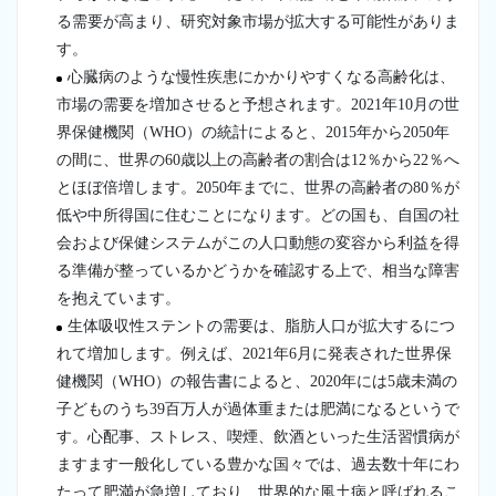
る需要が高まり、研究対象市場が拡大する可能性がありま
す。
心臓病のような慢性疾患にかかりやすくなる高齢化は、
市場の需要を増加させると予想されます。2021年10月の世
界保健機関（WHO）の統計によると、2015年から2050年
の間に、世界の60歳以上の高齢者の割合は12％から22％へ
とほぼ倍増します。2050年までに、世界の高齢者の80％が
低や中所得国に住むことになります。どの国も、自国の社
会および保健システムがこの人口動態の変容から利益を得
る準備が整っているかどうかを確認する上で、相当な障害
を抱えています。
生体吸収性ステントの需要は、脂肪人口が拡大するにつ
れて増加します。例えば、2021年6月に発表された世界保
健機関（WHO）の報告書によると、2020年には5歳未満の
子どものうち39百万人が過体重または肥満になるというで
す。心配事、ストレス、喫煙、飲酒といった生活習慣病が
ますます一般化している豊かな国々では、過去数十年にわ
たって肥満が急増しており、世界的な風土病と呼ばれるこ