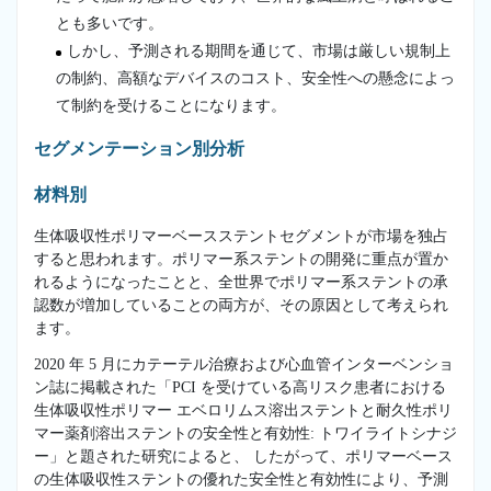
とも多いです。
しかし、予測される期間を通じて、市場は厳しい規制上
の制約、高額なデバイスのコスト、安全性への懸念によっ
て制約を受けることになります。
セグメンテーション別分析
材料別
生体吸収性ポリマーベースステントセグメントが市場を独占
すると思われます。ポリマー系ステントの開発に重点が置か
れるようになったことと、全世界でポリマー系ステントの承
認数が増加していることの両方が、その原因として考えられ
ます。
2020 年 5 月にカテーテル治療および心血管インターベンショ
ン誌に掲載された「PCI を受けている高リスク患者における
生体吸収性ポリマー エベロリムス溶出ステントと耐久性ポリ
マー薬剤溶出ステントの安全性と有効性: トワイライトシナジ
ー」と題された研究によると、 したがって、ポリマーベース
の生体吸収性ステントの優れた安全性と有効性により、予測