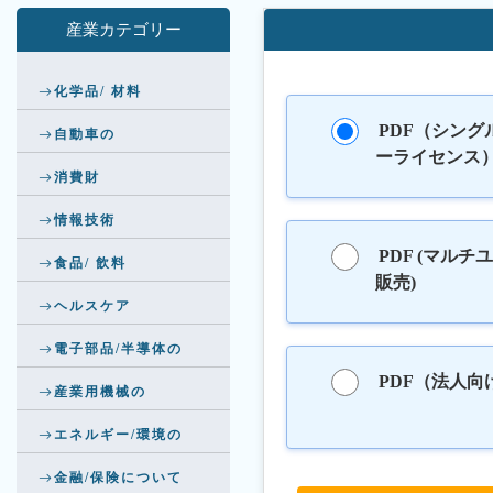
産業カテゴリー
化学品/ 材料
PDF（シング
自動車の
ーライセンス
消費財
情報技術
PDF (マルチ
食品/ 飲料
販売)
ヘルスケア
電子部品/半導体の
PDF（法人向
産業用機械の
エネルギー/環境の
金融/保険について