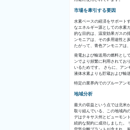
市場を牽引する要因
水素ベースの経済をサポート
なエネルギー源としての水素
的な目的は、温室効果ガスの
ンモニアは、その多用途性と
たがって、青色アンモニアは
発電および輸送用の燃料とし
ンでより頻繁に利用されてお
いるためです。 さらに、ア
液体水素よりも貯蔵および輸
特定の業界内でのブルーアン
地域分析
最大の収益という点では北米
取り組んでいる、この地域内の主
デはテキサス州とビューモント
続的な契約に成功しました。
空気分離プラントが含まれ、