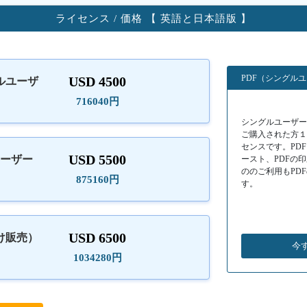
ライセンス / 価格 【 英語と日本語版 】
PDF（シングル
USD 4500
ルユーザ
）
716040円
シングルユーザーラ
ご購入された方
センスです。PD
USD 5500
ユーザー
ースト、PDFの
ののご利用もPD
875160円
す。
USD 6500
け販売）
今
1034280円