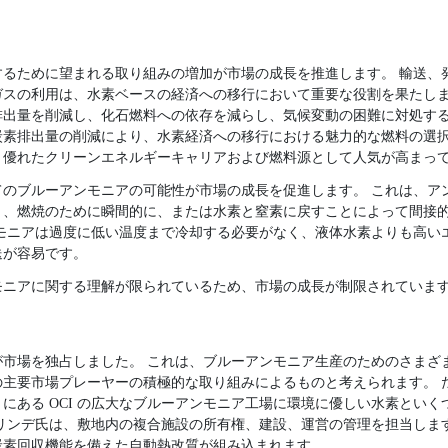
するために望まれる取り組みの増加が市場の成長を推進します。 輸送、
ガスの利用は、水素ベースの経済への移行において重要な役割を果たしま
排出量を削減し、化石燃料への依存を減らし、気候変動の困難に対処する
炭素排出量の削減により、水素経済への移行における魅力的な燃料の選択
、優れたクリーンエネルギーキャリアおよび燃料源として人気が高まっ
てのブルーアンモニアの可能性が市場の成長を促進します。 これは、ア
り、燃焼のために瞬間的に、または水素と窒素に戻すことによって間接
ンモニアは過度に低い温度まで冷却する必要がなく、液体水素よりも高い
送が容易です。
モニアに関する理解が限られているため、市場の成長が制限されていま
が市場を独占しました。 これは、ブルーアンモニア生産のためのさまざ
要市場プレーヤーの積極的な取り組みによるものと考えられます。 たとえ
にある OCI の広大なブルーアンモニア工場に環境に優しい水素とい
 リンデ氏は、敷地内の複合施設の所有権、建設、運営の管理を担当しま
炭素回収機能を備えた自動熱改質が組み込まれます。