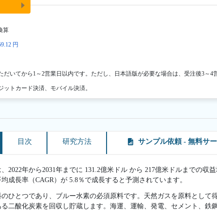
換算
9.12 円
ただいてから1～2営業日以内です。ただし、日本語版が必要な場合は、受注後3～4
ジットカード決済、モバイル決済。
目次
研究方法
サンプル依頼 - 無料サ
022年から2031年までに 131.2億米ドル から 217億米ドルまでの収
平均成長率（CAGR）が 5.8％で成長すると予測されています。
のひとつであり、ブルー水素の必須原料です。天然ガスを原料として得ら
ある二酸化炭素を回収し貯蔵します。海運、運輸、発電、セメント、鉄