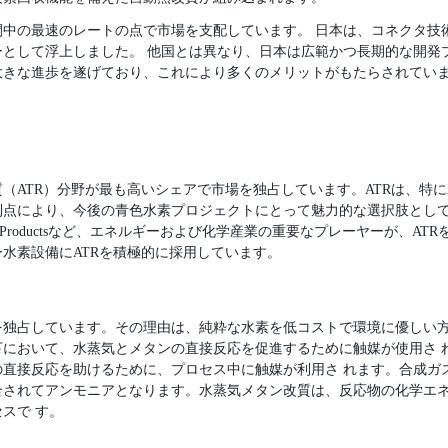
間中の最速のレートの点で市場を支配しています。 日本は、コネクタ技
ーとして浮上しました。 他国とは異なり、日本は広範かつ長期的な開発
大きな進歩を遂げており、これにより多くのメリットがもたらされてい
（ATR）分野が最も高いシェアで市場を独占しています。ATRは、特
利点により、今後の青色水素プロジェクトにとって魅力的な選択肢とし
uide、Air Productsなど、エネルギーおよび化学産業の重要なプレーヤーが
水素設備にATRを積極的に採用しています。
を独占しています。その理由は、純粋な水素を低コストで環境に優しい
下において、水蒸気とメタンの直接反応を促進するために触媒が使用さ 
の直接反応を助けるために、プロセス中に触媒が利用さ れます。合成ガ
合されてアンモニアとなります。水蒸気メタン改質は、反応物の化学エ
スで す。