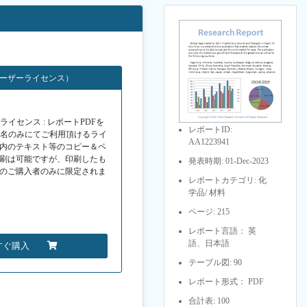
ユーザーライセンス）
イセンス : レポートPDFを
レポートID:
１名のみにてご利用頂けるライ
AA1223941
F内のテキスト等のコピー＆ペ
印刷は可能ですが、印刷したも
発表時期: 01-Dec-2023
Fのご購入者のみに限定されま
レポートカテゴリ: 化
学品/ 材料
ページ: 215
レポート言語： 英
語、日本語
すぐ購入
テーブル図: 90
レポート形式： PDF
合計表: 100