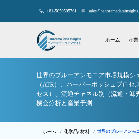
+81-5050505761
sales@panoramadatainsights.
ホーム
産業
世界のブルーアンモニア市場規模シェ
（ATR）、ハーバーボッシュプロセ
セス）、流通チャネル別（流通・卸売
機会分析と産業予測
ホーム /
化学品/ 材料
世界のブルーアンモ
/