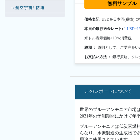
無料サンプル
航空宇宙/ 防衛
価格表記:
USDを日本円(税抜)に
本日の銀行送金レート:
1 USD=15
米ドル表示価格+10％消費税.
納期 ：
原則として、ご受注をい
お支払い方法 ：
銀行振込、クレ
このレポートについて
世界のブルーアンモニア市場は、2
2031年の予測期間にかけて年
ブルーアンモニアは低炭素燃料
らなり、水素製造の生成物で
用途に使用されています。