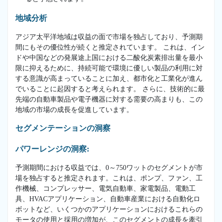
地域分析
アジア太平洋地域は収益の面で市場を独占しており、予測期
間にもその優位性が続くと推定されています。 これは、イン
ドや中国などの発展途上国における二酸化炭素排出量を最小
限に抑えるために、持続可能で環境に優しい製品の利用に対
する意識が高まっていることに加え、都市化と工業化が進ん
でいることに起因すると考えられます。 さらに、技術的に最
先端の自動車製品や電子機器に対する需要の高まりも、この
地域の市場の成長を促進しています。
セグメンテーションの洞察
パワーレンジの洞察:
予測期間における収益では、0～750ワットのセグメントが市
場を独占すると推定されます。これは、ポンプ、ファン、工
作機械、コンプレッサー、電気自動車、家電製品、電動工
具、HVACアプリケーション、自動車産業における自動化ロ
ボットなど、いくつかのアプリケーションにおけるこれらの
モータの使用と採用の増加が、このセグメントの成長を牽引