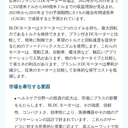
世界のブラシレスDCモーター市場は、2022年から2031年まで
に332億米ドルから669億米ドルまでの収益増加が見込まれ、
2023年から2031年までの予測期間に8.1％の複合年間成長率
（CAGR）で成長すると予測されています。
BLDCモーターはステーターに3つのコイルを持ち、最大回転
力であるトルクを維持できます。ブラシ付きDCモーターと比
較して、簡単に制御でき、希望のトルクと回転速度を提供す
るためのフィードバックメカニズムを使用します。これらの
モーターは、電動工具、自動車、暖冷房など、幅広いアプリ
ケーションで人気があります。他のモータータイプと比較し
て省エネの利点があります。ブラシレスDCモーターは摩耗が
減少し、従来のモーターと比較して全体的な保守コストを低
減します。
市場を牽引する要因
ヘルスケア分野への投資の拡大は、市場にプラスの影響
をもたらします。 BLDC モーターは、その強度、信頼
性、コンパクトさ、効率性により、医療機器やその他のア
プリケーションの設計で好まれています。 これらのサー
ビスに対する世界的な需要に応えて、高スループットで信