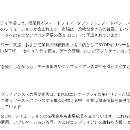
。
リティ市場には、従業員がスマートフォン、タブレット、ノートパソコ
めのソリューションが含まれます。市場は、柔軟な働き方の普及、モバ
データへの安全なアクセス需要の高まりによって形成されています。
ワーク支援、および従業員の利便性向上を目的としてBYODポリシー
理（MDM）、セキュリティ管理、データ管理、およびアプリケーション
を提供しながらも、データ保護やコンプライアンス要件を満たす必要が
。
プライアンスへの需要拡大は、BYODエンタープライズモビリティ市
て企業リソースへアクセスする機会が増える中、企業は機密情報を保護
大しています。
（MDM）ソリューションの技術進歩も市場成長を支えています。これら
の適用、アプリケーション管理、およびコンプライアンス維持を支援し