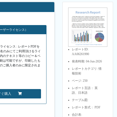
ユーザーライセンス）
イセンス : レポートPDFを
レポートID:
１名のみにてご利用頂けるライ
AA06261990
F内のテキスト等のコピー＆ペ
印刷は可能ですが、印刷したも
発表時期: 04-Jun-2026
Fのご購入者のみに限定されま
レポートカテゴリ: 情
報技術
ページ: 250
レポート言語： 英
語、日本語
すぐ購入
テーブル図:
レポート形式： PDF
合計表: