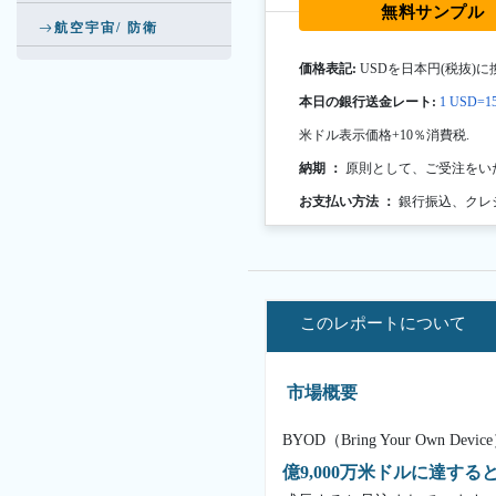
無料サンプル
航空宇宙/ 防衛
価格表記:
USDを日本円(税抜)に
本日の銀行送金レート:
1 USD=15
米ドル表示価格+10％消費税.
納期 ：
原則として、ご受注をい
お支払い方法 ：
銀行振込、クレ
このレポートについて
市場概要
BYOD（Bring Your Own
億9,000万米ドルに達する