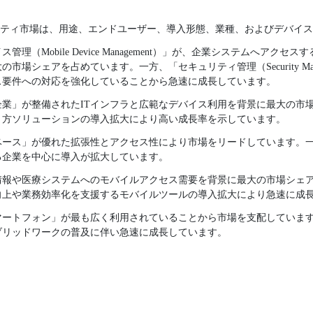
リティ市場は、用途、エンドユーザー、導入形態、業種、およびデバイ
理（Mobile Device Management）」が、企業システムへアク
場シェアを占めています。一方、「セキュリティ管理（Security Man
ス要件への対応を強化していることから急速に成長しています。
業」が整備されたITインフラと広範なデバイス利用を背景に最大の市
き方ソリューションの導入拡大により高い成長率を示しています。
ベース」が優れた拡張性とアクセス性により市場をリードしています。
る企業を中心に導入が拡大しています。
情報や医療システムへのモバイルアクセス需要を背景に最大の市場シェ
向上や業務効率化を支援するモバイルツールの導入拡大により急速に成
マートフォン」が最も広く利用されていることから市場を支配していま
ブリッドワークの普及に伴い急速に成長しています。