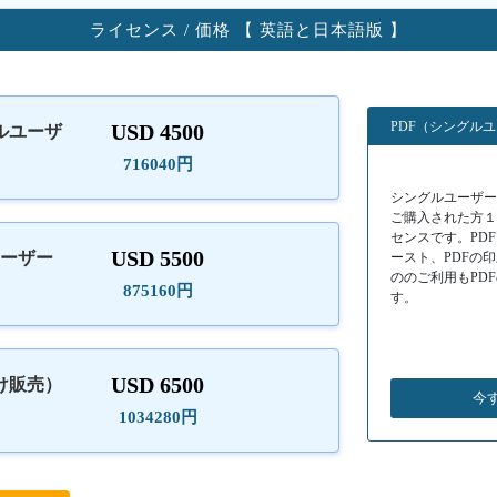
ライセンス / 価格 【 英語と日本語版 】
PDF（シングル
USD 4500
ルユーザ
）
716040円
シングルユーザーラ
ご購入された方
センスです。PD
USD 5500
ユーザー
ースト、PDFの
ののご利用もPD
875160円
す。
USD 6500
け販売）
今
1034280円