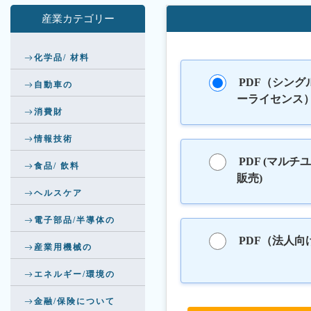
産業カテゴリー
化学品/ 材料
PDF（シング
自動車の
ーライセンス
消費財
情報技術
PDF (マルチ
食品/ 飲料
販売)
ヘルスケア
電子部品/半導体の
PDF（法人向
産業用機械の
エネルギー/環境の
金融/保険について