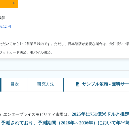
換算
9.12 円
ただいてから1～2営業日以内です。ただし、日本語版が必要な場合は、受注後3～4
ジットカード決済、モバイル決済。
目次
研究方法
サンプル依頼 - 無料サ
2025年に751億米ドルと推定
 Device）エンタープライズモビリティ市場は、
と予測されており、予測期間（2026年～2036年）において年平均