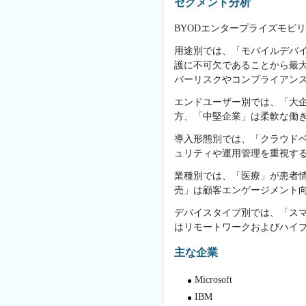
セグメント分析
BYODエンタープライズモビ
用途別では、「モバイルデバイス管
護に不可欠であることから最大の市
バーリスクやコンプライアン
エンドユーザー別では、「大企
方、「中堅企業」は柔軟な働
導入形態別では、「クラウド
ュリティや運用管理を重視す
業種別では、「医療」が患者
売」は顧客エンゲージメント
デバイスタイプ別では、「ス
はリモートワークおよびハイ
主な企業
Microsoft
IBM