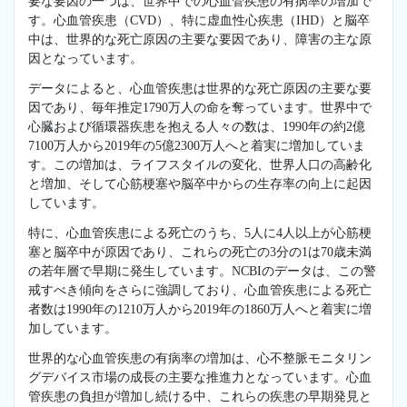
要な要因の一つは、世界中での心血管疾患の有病率の増加で
す。心血管疾患（CVD）、特に虚血性心疾患（IHD）と脳卒
中は、世界的な死亡原因の主要な要因であり、障害の主な原
因となっています。
データによると、心血管疾患は世界的な死亡原因の主要な要
因であり、毎年推定1790万人の命を奪っています。世界中で
心臓および循環器疾患を抱える人々の数は、1990年の約2億
7100万人から2019年の5億2300万人へと着実に増加していま
す。この増加は、ライフスタイルの変化、世界人口の高齢化
と増加、そして心筋梗塞や脳卒中からの生存率の向上に起因
しています。
特に、心血管疾患による死亡のうち、5人に4人以上が心筋梗
塞と脳卒中が原因であり、これらの死亡の3分の1は70歳未満
の若年層で早期に発生しています。NCBIのデータは、この警
戒すべき傾向をさらに強調しており、心血管疾患による死亡
者数は1990年の1210万人から2019年の1860万人へと着実に増
加しています。
世界的な心血管疾患の有病率の増加は、心不整脈モニタリン
グデバイス市場の成長の主要な推進力となっています。心血
管疾患の負担が増加し続ける中、これらの疾患の早期発見と