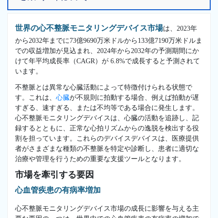
世界の心不整脈モニタリングデバイス市場
は、2023年
から2032年までに73億9690万米ドルから133億7190万米ドルま
での収益増加が見込まれ、2024年から2032年の予測期間にか
けて年平均成長率（CAGR）が 6.8%で成長すると予測されて
います。
不整脈とは異常な心臓活動によって特徴付けられる状態で
す。これは、
心臓
が不規則に拍動する場合、例えば拍動が遅
すぎる、速すぎる、または不均等である場合に発生します。
心不整脈モニタリングデバイスは、心臓の活動を追跡し、記
録するとともに、正常な心拍リズムからの逸脱を検出する役
割を担っています。これらのデバイスデバイスは、医療提供
者がさまざまな種類の不整脈を特定や診断し、患者に適切な
治療や管理を行うための重要な支援ツールとなります。
市場を牽引する要因
心血管疾患の有病率増加
心不整脈モニタリングデバイス市場の成長に影響を与える主