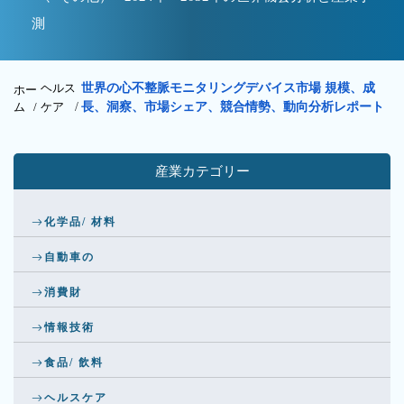
測
ヘルス
世界の心不整脈モニタリングデバイス市場 規模、成
ホー
ム /
ケア
/
長、洞察、市場シェア、競合情勢、動向分析レポート
産業カテゴリー
化学品/ 材料
自動車の
消費財
情報技術
食品/ 飲料
ヘルスケア