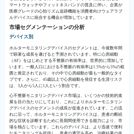
マートウォッチやフィットネスバンドの普及に伴い、企業が
医療グレードの心拍リズム追跡機能を消費者向けウェアラブ
ルデバイスに統合する機会が増加しています。
市場セグメンテーションの分析
デバイス別
ホルターモニタリングデバイスのセグメントは、今後数年間
で顕著な成長を遂げると予測されています。特に心房細動
（AF）をはじめとする不整脈の有病率は、世界的に増加して
います。一般人口における不整脈の有病率は1.5%から5%の範
囲と推定されており、その中で心房細動が最も一般的なタイ
プです。さらに、45歳以上で心房細動を発症する生涯リスク
は、3人から5人に1人という割合です。
心不整脈モニタリングデバイス市場は、いくつかの技術的進
展を目の当たりにしており、これによりホルターモニタリン
グデバイスのセグメントの成長が促進されています。この流
れに沿って、ホルターモニタリングデバイスは、患者の断続
的な症状を診断するために長期間使用できる能力により、市
場を独占しています。これらのデバイスは、より迅速で便利
なモニタリングを提供し、患者の遵守を高め、治療結果の改