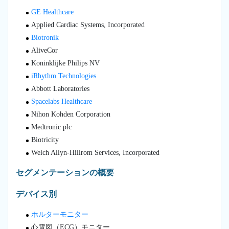
GE Healthcare
Applied Cardiac Systems, Incorporated
Biotronik
AliveCor
Koninklijke Philips NV
iRhythm Technologies
Abbott Laboratories
Spacelabs Healthcare
Nihon Kohden Corporation
Medtronic plc
Biotricity
Welch Allyn-Hillrom Services, Incorporated
セグメンテーションの概要
デバイス別
ホルターモニター
心電図（ECG）モニター