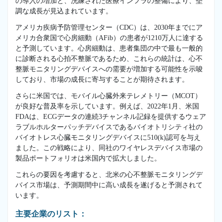
の導入の増加と、洗練された医療インフラの整備により、堅
調な成長が見込まれています。
アメリカ疾病予防管理センター（CDC）は、2030年までにア
メリカ合衆国で心房細動（AFib）の患者が1210万人に達する
と予測しています。心房細動は、患者集団の中で最も一般的
に診断される心拍不整脈であるため、これらの統計は、心不
整脈モニタリングデバイスへの需要が増加する可能性を示唆
しており、市場の成長に寄与することが期待されます。
さらに米国では、モバイル心臓外来テレメトリー（MCOT）
が良好な普及率を示しています。例えば、2022年1月、米国
FDAは、ECGデータの連続3チャンネル記録を提供するウェア
ラブルホルターパッチデバイスであるバイオトリシティ社の
バイオトレス心臓モニタリングデバイスに510(k)認可を与え
ました。この戦略により、同社のワイヤレスデバイス市場の
製品ポートフォリオは米国内で拡大しました。
これらの要因を考慮すると、北米の心不整脈モニタリングデ
バイス市場は、予測期間中に高い成長を遂げると予測されて
います。
主要企業のリスト：