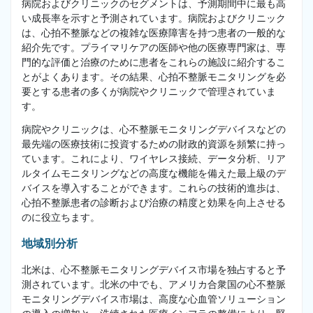
病院およびクリニックのセグメントは、予測期間中に最も高
い成長率を示すと予測されています。病院およびクリニック
は、心拍不整脈などの複雑な医療障害を持つ患者の一般的な
紹介先です。プライマリケアの医師や他の医療専門家は、専
門的な評価と治療のために患者をこれらの施設に紹介するこ
とがよくあります。その結果、心拍不整脈モニタリングを必
要とする患者の多くが病院やクリニックで管理されていま
す。
病院やクリニックは、心不整脈モニタリングデバイスなどの
最先端の医療技術に投資するための財政的資源を頻繁に持っ
ています。これにより、ワイヤレス接続、データ分析、リア
ルタイムモニタリングなどの高度な機能を備えた最上級のデ
バイスを導入することができます。これらの技術的進歩は、
心拍不整脈患者の診断および治療の精度と効果を向上させる
のに役立ちます。
地域別分析
北米は、心不整脈モニタリングデバイス市場を独占すると予
測されています。北米の中でも、アメリカ合衆国の心不整脈
モニタリングデバイス市場は、高度な心血管ソリューション