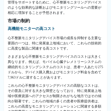
管理をサポートするために、心不整脈モニタリングデバイス
のような効果的な診断およびモニタリングツールへの需要が
相応に増加することが予想されます。
市場の制約
高機能モニターの高コスト
心不整脈モニタリングデバイス市場の成長を抑制する主要な
要因の一つは、特に発展途上地域において、これらの技術的
に高度な製品に関連する高コストです。
さまざまな心不整脈モニタリングデバイスのコストは大きく
異なります。例えば、モバイル心臓テレメトリーシステムの
継続的モニタリングシステムのコストは、患者一人あたり275
ドルから、デバイス購入費およびモニタリング料金を含めて
7,963ドルに達することがあります。
これらの心不整脈モニタリングデバイスの高額なコストは、
その普及に対する大きな障壁となっており、特に発展途上地
域や医療資源へのアクセスが制限されがちな地方ではその傾
向が顕著です。これらの地域の多くの患者や医療提供者は、
これらの高度なモニタリングソリューションに関連する多額