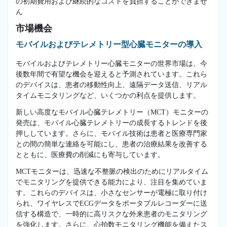
の初期費用および継続的なコストを負担することができませ
ん
市場機会
モバイルおよびテレメトリー型心臓モニターの導入
モバイルおよびテレメトリー心臓モニターの世界市場は、今
後数年間で有望な機会を迎えると予測されています。これら
のデバイスは、患者の移動性向上、遠隔データ送信、リアル
タイムモニタリングなど、いくつかの利点を提供します。
新しい高度なモバイル心臓テレメトリー（MCT）モニターの
発売は、モバイル心臓テレメトリーの成長するトレンドを後
押ししています。さらに、モバイル技術は患者と医療専門家
との間の簡単な連絡を可能にし、患者の治療結果を改善する
とともに、医療費の削減にも寄与しています。
MCTモニターは、迅速な不整脈の検出のためにリアルタイム
でモニタリングを提供できる能力により、注目を集めていま
す。これらのデバイスは、小さなセンサーが電極に取り付け
られ、ワイヤレスでECGデータをポータブルレコーダーに送
信する構造で、一時的に高リスクな外来患者のモニタリング
を強化します。さらに、心拍数モニタリング機能を備えたス