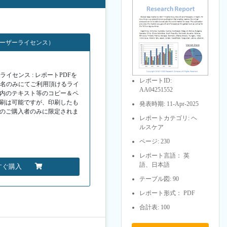
ユーザーライセンス）
イセンス : レポートPDFを
レポートID:
１名のみにてご利用頂けるライ
AA04251552
F内のテキスト等のコピー＆ペ
印刷は可能ですが、印刷したも
発表時期: 11-Apr-2025
Fのご購入者のみに限定されま
レポートカテゴリ: ヘ
ルスケア
ページ: 230
レポート言語： 英
語、日本語
すぐ購入
テーブル図: 90
レポート形式： PDF
合計表: 100