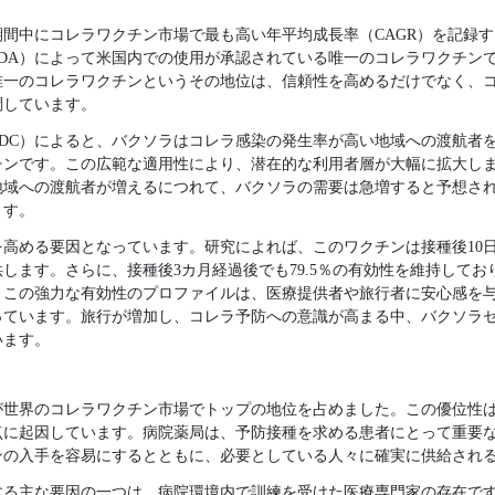
間中にコレラワクチン市場で最も高い年平均成長率（CAGR）を記録
DA）によって米国内での使用が承認されている唯一のコレラワクチン
唯一のコレラワクチンというその地位は、信頼性を高めるだけでなく、
調しています。
DC）によると、バクソラはコレラ感染の発生率が高い地域への渡航者を
チンです。この広範な適用性により、潜在的な利用者層が大幅に拡大し
地域への渡航者が増えるにつれて、バクソラの需要は急増すると予想さ
ます。
高める要因となっています。研究によれば、このワクチンは接種後10日以
します。さらに、接種後3カ月経過後でも79.5％の有効性を維持して
。この強力な有効性のプロファイルは、医療提供者や旅行者に安心感を
っています。旅行が増加し、コレラ予防への意識が高まる中、バクソラ
います。
トが世界のコレラワクチン市場でトップの地位を占めました。この優位性
点に起因しています。病院薬局は、予防接種を求める患者にとって重要
ンの入手を容易にするとともに、必要としている人々に確実に供給され
する主な要因の一つは、病院環境内で訓練を受けた医療専門家の存在で