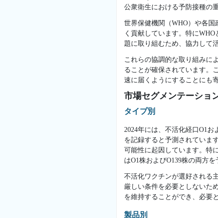
公衆衛生における予防接種の
世界保健機関（WHO）や各
く貢献しています。特にWHO
題に取り組むため、協力して
これらの協調的な取り組みに
ることが確保されています。
速に届くようにすることにも
市場セグメンテーショ
タイプ別
2024年には、不活化経口O
を記録すると予測されていま
可能性に起因しています。特に
はO1株およびO139株の両
不活化ワクチンが選好される
厳しい条件を必要としないた
を維持することができ、必要
製品別