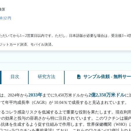
換算
9.12 円
ただいてから1～2営業日以内です。ただし、日本語版が必要な場合は、受注後3～4
ジットカード決済、モバイル決済。
目次
研究方法
サンプル依頼 - 無料サ
2033年
2億2,350万米ドル
は、2024年から
までに9,450万米ドルから
に
けて年平均成長率（CAGR）が 10.04％で成長すると見込まれています。
けるコレラ感染リスクを低減する上で重要な役割を果たします。現在利
その効果と投与の容易さから特に注目されています。このワクチンは腸
る抗体を生成するよう促す仕組みで作用します。世界保健機関（WHO）
口コレラワクチンを事前承認しており、これらのワクチンは2歳以上の