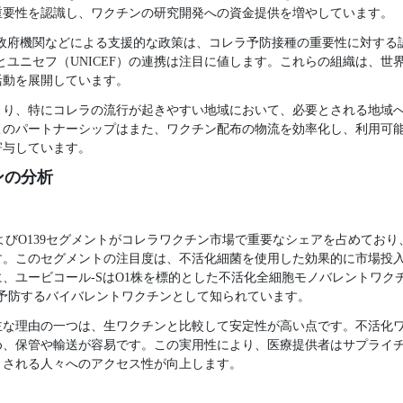
重要性を認識し、ワクチンの研究開発への資金提供を増やしています。
国政府機関などによる支援的な政策は、コレラ予防接種の重要性に対する
とユニセフ（UNICEF）の連携は注目に値します。これらの組織は、世
活動を展開しています。
より、特にコレラの流行が起きやすい地域において、必要とされる地域
このパートナーシップはまた、ワクチン配布の物流を効率化し、利用可
寄与しています。
ンの分析
1およびO139セグメントがコレラワクチン市場で重要なシェアを占めてお
す。このセグメントの注目度は、不活化細菌を使用した効果的に市場投
、ユービコール-SはO1株を標的とした不活化全細胞モノバレントワク
方を予防するバイバレントワクチンとして知られています。
主な理由の一つは、生ワクチンと比較して安定性が高い点です。不活化
め、保管や輸送が容易です。この実用性により、医療提供者はサプライ
とされる人々へのアクセス性が向上します。