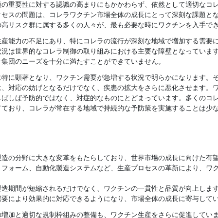
種の重要性に対する認識の高まりにもかかわらず、依然として適切なコ
クセスの問題は、コレラワクチン市場全体の成長にとって深刻な課題と
の高リスク群に属する多くの人々が、最も必要な時にワクチンを入手で
生産能力の不足にあり、特にコレラの流行が深刻な地域で増加する需要
状況は世界的なコレラ制御の取り組みにおける主要な障壁となっていま
ク集団のニーズを十分に満たすことができていません。
に特に顕著となり、ワクチン需要が急増する状況で明らかになります。
は、対応の妨げとなるだけでなく、疾患の拡大をさらに悪化させます。
しばしば予防的ではなく、対症的なものにとどまっています。多くのコ
てており、コレラが常在する地域で持続的な予防策を実施することは少
製造の分野に大きな変革をもたらしており、世界市場の成長に向けた有
ットフォーム、自動化製造システムなど、生産プロセスの革新により、ワ
製造期間が短縮されるだけでなく、ワクチンの一貫性と品質が向上しま
需要により効果的に対応できるようになり、市場全体の成長に寄与して
の増加と適切な規制枠組みの整備も、ワクチン生産をさらに促進してい