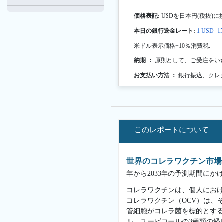
価格表記:
USDを日本円(税抜)に
本日の銀行送金レート:
1 USD=15
米ドル表示価格+10％消費税.
納期 ：
原則として、ご受注をい
お支払い方法 ：
銀行振込、クレ
このレポートについて
世界のコレラワクチン市場
年から2033年の予測期間にか
コレラワクチンは、個人にお
コレラワクチン（OCV）は、
管細胞がコレラ菌を標的とす
ル、ユービコールの3種類の経