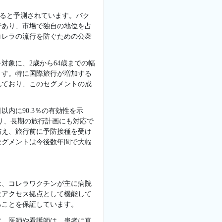
すると予測されています。バク
であり、市場で独自の地位を占
コレラの流行を防ぐための公衆
対象に、2歳から64歳までの幅
ます。特に国際旅行が増加する
れており、このセグメントの成
内に90.3％の有効性を示
おり、長期の旅行計画にも対応で
与え、旅行前に予防接種を受け
セグメントは今後数年間で大幅
は、コレラワクチンが主に病院
なアクセス拠点として機能して
ることを保証しています。
す。医師や看護師は、患者に直