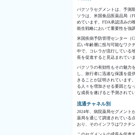
バクソラセグメントは、予測期
ソラは、米国食品医薬品局（F
めています。FDA承認済みの
衛生戦略において重要性を強
米国疾病予防管理センター（C
広い年齢層に投与可能なワク
中で、コレラが流行している
長を促進すると見込まれてい
バクソラの有効性もその魅力を
し、旅行者に迅速な保護を提供
きることが証明されています
る人々を増加させる要因とな
な成長を遂げると予測されて
流通チャネル別
2024年、病院薬局セグメン
薬局を通じて調達されている
おり、そのインフラはワクチ
このセグメントの成長を促進