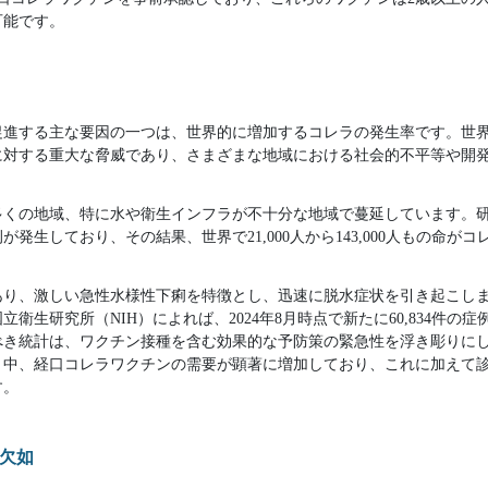
可能です。
促進する主な要因の一つは、世界的に増加するコレラの発生率です。世界
に対する重大な脅威であり、さまざまな地域における社会的不平等や開
多くの地域、特に水や衛生インフラが不十分な地域で蔓延しています。
例が発生しており、その結果、世界で21,000人から143,000人もの命
あり、激しい急性水様性下痢を特徴とし、迅速に脱水症状を引き起こし
衛生研究所（NIH）によれば、2024年8月時点で新たに60,834件の症
べき統計は、ワクチン接種を含む効果的な予防策の緊急性を浮き彫りに
く中、経口コレラワクチンの需要が顕著に増加しており、これに加えて
す。
欠如