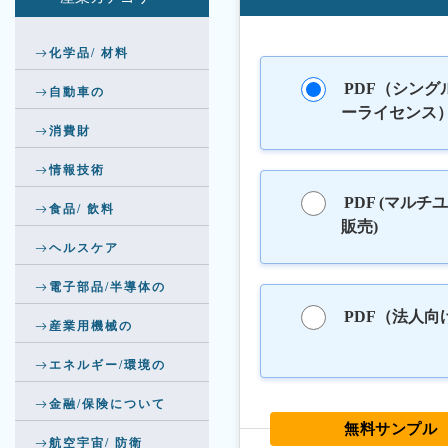
化学品/ 材料
PDF（シング
自動車の
ーライセンス
消費財
情報技術
PDF (マルチ
食品/ 飲料
販売)
ヘルスケア
電子部品/半導体の
PDF（法人向
産業用機械の
エネルギー/環境の
金融/保険について
無料サンプル
航空宇宙/ 防衛