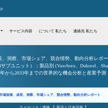
jp
サービス内容
について 私たち
連絡先 私たち
、洞察、市場シェア、競合情勢、動向分析レポート
ブユニット）；製品別 (Vaxchora、Dukoral、Sh
025年から2033年までの世界的な機会分析と産業予測
市場規模、成長、洞察、市場シェア、競合情勢、動向分析レポート
ライセンス / 価格 【 英語と日本語版 】