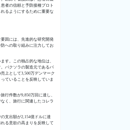
、患者の信頼と予防接種プロト
られるようにするために重要な
な要因には、先進的な研究開発
予防への取り組みに注力してお
います。この独占的な地位は、
す。バクソラの製造元であるバ
上として3,500万デンマーク
まっていることを反映していま
行件数が9,850万回に達し、
でなく、旅行に関連したコレラ
支出額が2,154億ドルに達
訪れる意欲の高まりを反映して