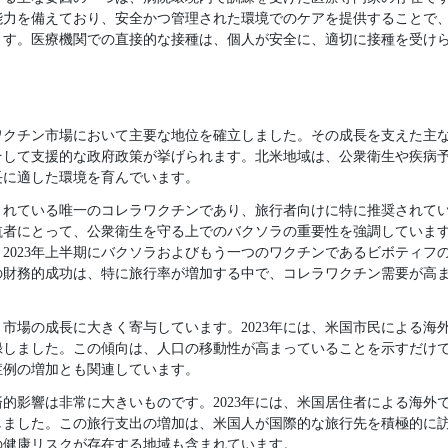
能力を備えており、安全かつ管理された環境でのケアを提供することで
ます。医療機関での直接的な接種は、個人が安全に、適切に接種を受け
ラワクチン市場において主要な地位を確立しました。その成長を支えた主
そして支援的な政府政策が挙げられます。北米地域は、公衆衛生や疾病
長に適した環境を育んでいます。
されている唯一のコレラワクチンであり、旅行者向けに特に推奨されて
航者にとって、公衆衛生を守る上でのバクソラの重要性を強調していま
2023年上半期にバクソラおよびもう一つのワクチンであるビボティフの売
の財務的成功は、特に旅行率が増加する中で、コレラワクチン需要が高
市場の成長に大きく寄与しています。2023年には、米国市民による海外旅
録しました。この傾向は、人口の移動性が高まっていることを示すだけ
症例の増加とも関連しています。
的影響は非常に大きいものです。2023年には、米国居住者による海外での
増加しました。この旅行支出の増加は、米国人が国際的な旅行先を積極的に
の健康リスクが存在する地域も含まれています。