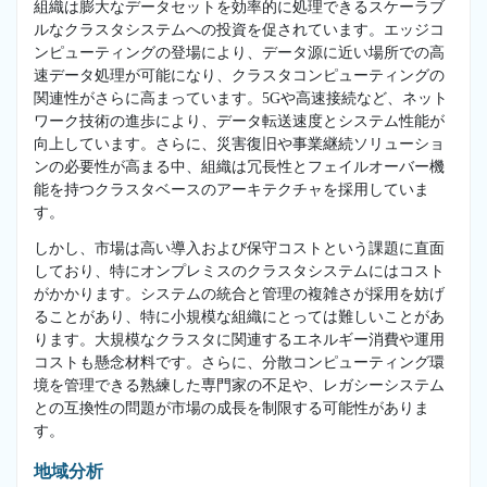
組織は膨大なデータセットを効率的に処理できるスケーラブ
ルなクラスタシステムへの投資を促されています。エッジコ
ンピューティングの登場により、データ源に近い場所での高
速データ処理が可能になり、クラスタコンピューティングの
関連性がさらに高まっています。5Gや高速接続など、ネット
ワーク技術の進歩により、データ転送速度とシステム性能が
向上しています。さらに、災害復旧や事業継続ソリューショ
ンの必要性が高まる中、組織は冗長性とフェイルオーバー機
能を持つクラスタベースのアーキテクチャを採用していま
す。
しかし、市場は高い導入および保守コストという課題に直面
しており、特にオンプレミスのクラスタシステムにはコスト
がかかります。システムの統合と管理の複雑さが採用を妨げ
ることがあり、特に小規模な組織にとっては難しいことがあ
ります。大規模なクラスタに関連するエネルギー消費や運用
コストも懸念材料です。さらに、分散コンピューティング環
境を管理できる熟練した専門家の不足や、レガシーシステム
との互換性の問題が市場の成長を制限する可能性がありま
す。
地域分析