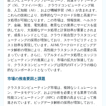
散コンピューティングフレームワーク、高速ネットワーキン
グ（5G、ファイバー光）、クラウドコンピューティング統
合、人工知能（AI）、および機械学習（ML）が含まれます。
これらの技術により、効率的なワークロード分散と高速デー
タ処理が可能になります。この市場は、情報技術、ヘルスケ
ア、金融、製造、電気通信、教育などの業界にサービスを提
供しており、大規模なデータ処理と計算効率が重要とされま
す。成長トレンドとしては、クラウド統合型クラスタコンピ
ューティングの採用が増加しており、スケーラビリティとコ
スト効率を実現しています。AI/MLワークロードとビッグデ
ータ解析の増加により、高性能クラスタシステムの需要が高
まっています。さらに、リアルタイムデータ処理とエッジコ
ンピューティングの進展により、市場の拡大が加速してお
り、クラスタコンピューティングは現代のITインフラの核心
的なコンポーネントとなっています。
市場の推進要因と課題
クラスタコンピューティング市場は、複雑なシミュレーショ
ン、データモデリング、および分析を必要とする業界での高
性能コンピューティング（HPC）の需要の高まりによって推
進されています。ビッグデータ解析の採用が増加しており、