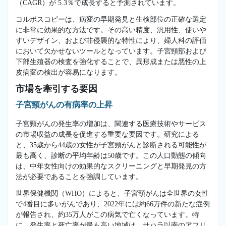
（CAGR）が 5.3％で成長すると予測されています。
コルポスコピーは、病変の早期発見と生検部位の正確な選定
に非常に効果的な方法です。その高い精度、汎用性、使いや
すいデザイン、および非侵襲的な特性により、婦人科の評価
において欠かせないツールとなっています。子宮頸部および
下部生殖器の検査を強化することで、異形成または悪性の上
皮病変の検出が容易になります。
市場を牽引する要因
子宮頸がんの有病率の上昇
子宮頸がんの発生率の増加は、関連する医療技術やサービス
の市場収益の成長を促進する重要な要因です。研究による
と、35歳から44歳の女性が子宮頸がんと診断される可能性が
最も高く、診断の平均年齢は50歳です。この人口動態の傾向
は、中年女性向けの効果的なスクリーニングと早期発見の方
法が必要であることを強調しています。
世界保健機関（WHO）によると、子宮頸がんは全世界の女性
で4番目に多いがんであり、2022年には約66万件の新たな症例
が報告され、約35万人がこの病気で亡くなっています。特
に、発生率と死亡率が最も高い地域は、サハラ以南のアフリ