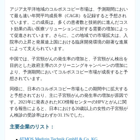
アジア太平洋地域のコルポスコピー市場は、予測期間におい
て最も速い年間平均成長率（CAGR）を記録すると予想され
ています。この成長は、多くの患者数と技術的に進んだコス
ト効果の高い医療ソリューションに対する需要の増加によっ
て促進されています。さらに、この地域での市場拡大は、入
院率の上昇と発展途上国における臨床開発環境の顕著な進展
によって支えられています。
中国では、子宮頸がんの発生率の増加と、子宮頸がん検出を
目的とした政府主導のスクリーニングキャンペーンの増加に
より、予測期間においてコルポスコピー市場が成長すると予
想されています。
同様に、日本のコルポスコピー市場もこの期間中に拡大する
と予想されており、主に子宮頸がんの発生率の増加が原因で
す。2021年に発表されたICO情報センターのHPVとがんに関
する報告によると、日本における20歳以上の女性の子宮頸が
ん検診の受診率はわずか31.1%でした。
主要企業のリスト：
ATMOS Medizin Technik GmbH & Co. KG