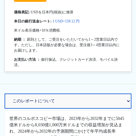
価格表記:
USDを日本円(税抜)に換算
本日の銀行送金レート:
1 USD=159.12 円
米ドル表示価格+10％消費税.
納期 ：
原則として、ご受注をいただいてから1～2営業日以内で
す。ただし、日本語版が必要な場合は、受注後3～4営業日以内に
お届けします。
お支払い方法 ：
銀行振込、クレジットカード決済、モバイル決
済。
世界のコルポスコピー市場は、2023年から2032年までに5045
億米ドルから8,030億1,000万米ドルまでの収益増加が見込ま
れ、2024年から2032年の予測期間にかけて年平均成長率