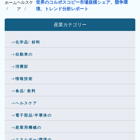
ヘルスケ
世界のコルポスコピー市場規模シェア、競争環
ホーム
/
ア
/
境、トレンド分析レポート
産業カテゴリー
化学品/ 材料
自動車の
消費財
情報技術
食品/ 飲料
ヘルスケア
電子部品/半導体の
産業用機械の
エネルギー/環境の