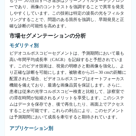
もう一つの注目すべき進歩はグリーンフィルターテクノロジ
ーであり、画像のコントラストを強調することで異常を発見
しやすくしています。この技術は特定の波長の光をフィルタ
リングすることで、問題のある箇所を強調し、早期発見と正
確な診断の可能性を高めます。
市場セグメンテーションの分析
モダリティ別
ビデオコルポスコピーセグメントは、予測期間において最も
高い年間平均成長率（CAGR）を記録すると予想されていま
す。このビデオ技術は、視覚の明瞭さと動画像を強化し、よ
り正確な診断を可能にします。被験者から25～30 cmの距離に
配置された場合、ビデオコルポスコープはオートフォーカス
機能を備えており、最適な画像品質を保証します。さらに、
患者は従来の光学コルポスコピー検査と比較して、診察室で
の滞在時間が短縮されるメリットを享受します。このシステ
ムはデータを保存でき、後で再生したり、画面上でアクセス
することが可能です。これらの利点により、このセグメント
は予測期間において成長を牽引すると期待されています。
アプリケーション別