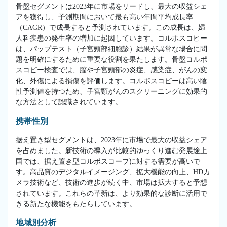
骨盤セグメントは2023年に市場をリードし、最大の収益シェ
アを獲得し、予測期間において最も高い年間平均成長率
（CAGR）で成長すると予測されています。この成長は、婦
人科疾患の発生率の増加に起因しています。コルポスコピー
は、パップテスト（子宮頸部細胞診）結果が異常な場合に問
題を明確にするために重要な役割を果たします。骨盤コルポ
スコピー検査では、膣や子宮頸部の炎症、感染症、がんの変
化、外傷による損傷を評価します。コルポスコピーは高い陰
性予測値を持つため、子宮頸がんのスクリーニングに効果的
な方法として認識されています。
携帯性別
据え置き型セグメントは、2023年に市場で最大の収益シェア
を占めました。新技術の導入が比較的ゆっくり進む発展途上
国では、据え置き型コルポスコープに対する需要が高いで
す。高品質のデジタルイメージング、拡大機能の向上、HDカ
メラ技術など、技術の進歩が続く中、市場は拡大すると予想
されています。これらの革新は、より効果的な診断に活用で
きる新たな機能をもたらしています。
地域別分析