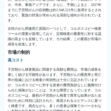
カ、中米、東南アジアです。さらに、予測によると、2027年
までに子宮頸がんの症例数は約1,948,521件に急増するとされ
ており、緊急の対策が求められる深刻な傾向が示されていま
す。
女性のがん関連死亡原因の一つとして、コルポスコピー検査
ツールの需要が急増しており、定期検査の重要性に対する認
識の高まりを反映しています。その結果、この要因が市場の
成長を促進します。
市場の制的
高コスト
子宮頸がん検査製品に関連する高額な費用は、市場の成長を
著しく妨げる可能性があります。子宮頸がんの罹患率と死亡
率の低減における検査の有効性は十分に立証されています
が、コルポスコピーに対する患者の費用負担なしに義務付け
られた保険がないことは、大きな障壁となっています。コル
ポスコピーは、最初の子宮頸がん検査で異常な結果が出た女
性のために特別に設計された、推奨されるエビデンスに基づ
く検査です。残念ながら、多くの患者は保険でカバーされな