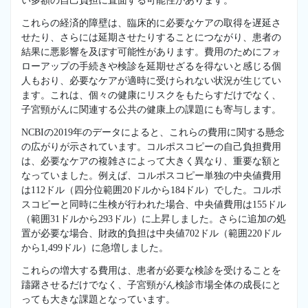
い多額の自己負担に直面する可能性があります。
これらの経済的障壁は、臨床的に必要なケアの取得を遅延さ
せたり、さらには延期させたりすることにつながり、患者の
結果に悪影響を及ぼす可能性があります。費用のためにフォ
ローアップの手続きや検診を延期せざるを得ないと感じる個
人もおり、必要なケアが適時に受けられない状況が生じてい
ます。これは、個々の健康にリスクをもたらすだけでなく、
子宮頸がんに関連する公共の健康上の課題にも寄与します。
NCBIの2019年のデータによると、これらの費用に関する懸念
の広がりが示されています。コルポスコピーの自己負担費用
は、必要なケアの複雑さによって大きく異なり、重要な額と
なっていました。例えば、コルポスコピー単独の中央値費用
は112ドル（四分位範囲20ドルから184ドル）でした。コルポ
スコピーと同時に生検が行われた場合、中央値費用は155ドル
（範囲31ドルから293ドル）に上昇しました。さらに追加の処
置が必要な場合、財政的負担は中央値702ドル（範囲220ドル
から1,499ドル）に急増しました。
これらの増大する費用は、患者が必要な検診を受けることを
躊躇させるだけでなく、子宮頸がん検診市場全体の成長にと
っても大きな課題となっています。