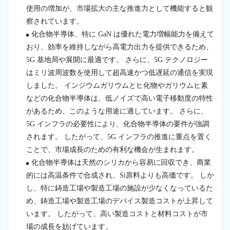
使用の増加が、市場拡大の主な推進力として機能すると観
察されています。
化合物半導体、特に GaN は優れた電力増幅能力を備えて
おり、効率を維持しながら高電力出力を提供できるため、
5G 基地局や展開に最適です。 さらに、5G テクノロジー
はミリ波周波数を使用して超高速かつ低遅延の通信を実現
しました。 インジウムガリウムとヒ化物やガリウムヒ素
などの化合物半導体は、低ノイズで高い電子移動度の特性
があるため、このような用途に適しています。 さらに、
5G インフラの必要性により、化合物半導体の要件が強調
されます。 したがって、5G インフラの推進に重点を置く
ことで、市場成長のための有利な機会が生まれます。
化合物半導体は天然のシリカから容易に回収でき、商業
的には高温条件で合成され、Si原料よりも高価です。 しか
し、特に鋳造工場や製造工場の施設が少なくなっているた
め、鋳造工場や製造工場のデバイス製造コストが上昇して
います。 したがって、高い製造コストと材料コストが市
場の成長を妨げています。