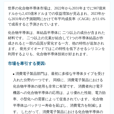
世界の化合物半導体市場は、2022年から2031年までに907億米
ドルから2,435億米ドルまでの収益増加が見込まれ、2023年か
ら2031年の予測期間にかけて年平均成長率（CAGR）が11.6%
で成長すると予測されています。
化合物半導体は、単結晶半導体に 二つ以上の成分が含まれた
材料です。 二つ以上の元素が結合して1つの半導体結晶が作
成されると一部の品質が変化する一方、他の特性が追加され
ます。 発光ダイオードではこの特性を低下させるシリコンを
利用するよりも、化合物半導体技術が好まれます。
市場を牽引する要因:
消費電子製品部門は、最初に多様な半導体タイプを受け
入れた分野の一つです。 同様に、消費電子製品における
化合物半導体の使用も非常に有望です。 消費者向け電子
機器への化合物半導体の応用は、より優れた性能、電力効
率、小型化への需要によって促進されています。 化合物
半導体はバッテリー寿命を延ばし、消費電力を削減しま
す。 したがって、消費電子製品における化合物半導体の