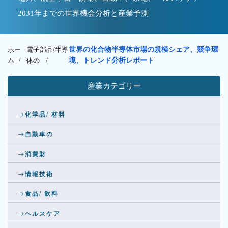
2031年までの世界機会分析と産業予測
電子部品/半導
世界の化合物半導体市場の規模シェア、競争環
ホー
ム /
体の
/
境、トレンド分析レポート
産業カテゴリー
化学品/ 材料
自動車の
消費財
情報技術
食品/ 飲料
ヘルスケア