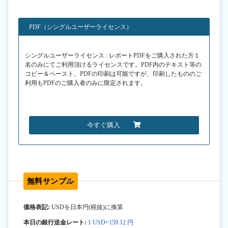
PDF（シングルユーザーライセンス）
シングルユーザーライセンス : レポートPDFをご購入された方１
名のみにてご利用頂けるライセンスです。PDF内のテキスト等の
コピー＆ペースト、PDFの印刷は可能ですが、印刷したもののご
利用もPDFのご購入者のみに限定されます。
今すぐ購入
無料サンプル
価格表記:
USDを日本円(税抜)に換算
本日の銀行送金レート:
1 USD=159.12 円