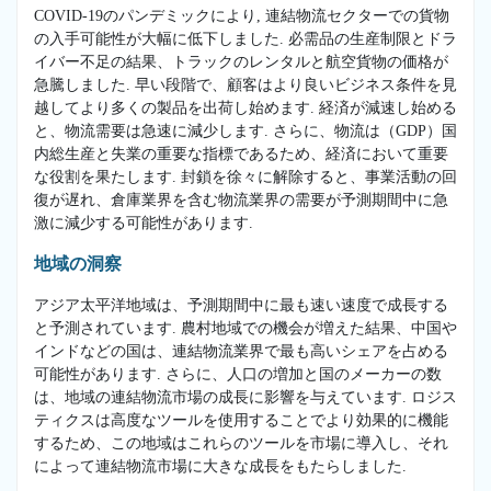
COVID-19のパンデミックにより, 連結物流セクターでの貨物
の入手可能性が大幅に低下しました. 必需品の生産制限とドラ
イバー不足の結果、トラックのレンタルと航空貨物の価格が
急騰しました. 早い段階で、顧客はより良いビジネス条件を見
越してより多くの製品を出荷し始めます. 経済が減速し始める
と、物流需要は急速に減少します. さらに、物流は（GDP）国
内総生産と失業の重要な指標であるため、経済において重要
な役割を果たします. 封鎖を徐々に解除すると、事業活動の回
復が遅れ、倉庫業界を含む物流業界の需要が予測期間中に急
激に減少する可能性があります.
地域の洞察
アジア太平洋地域は、予測期間中に最も速い速度で成長する
と予測されています. 農村地域での機会が増えた結果、中国や
インドなどの国は、連結物流業界で最も高いシェアを占める
可能性があります. さらに、人口の増加と国のメーカーの数
は、地域の連結物流市場の成長に影響を与えています. ロジス
ティクスは高度なツールを使用することでより効果的に機能
するため、この地域はこれらのツールを市場に導入し、それ
によって連結物流市場に大きな成長をもたらしました.