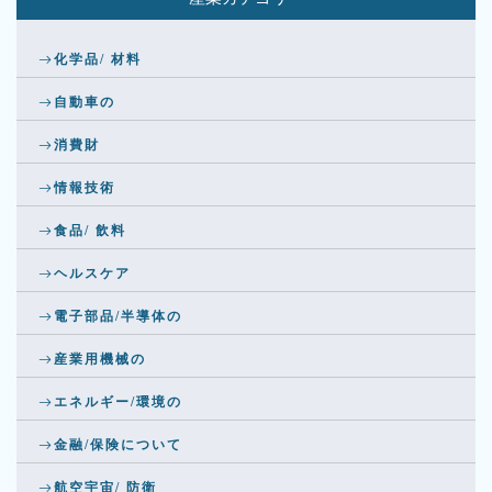
化学品/ 材料
自動車の
消費財
情報技術
食品/ 飲料
ヘルスケア
電子部品/半導体の
産業用機械の
エネルギー/環境の
金融/保険について
航空宇宙/ 防衛