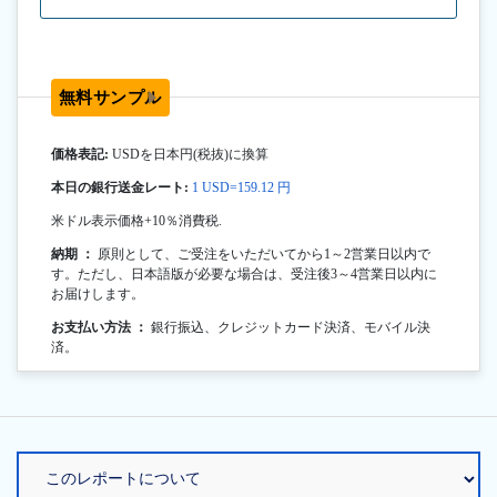
無料サンプル
価格表記:
USDを日本円(税抜)に換算
本日の銀行送金レート:
1 USD=159.12 円
米ドル表示価格+10％消費税.
納期 ：
原則として、ご受注をいただいてから1～2営業日以内で
す。ただし、日本語版が必要な場合は、受注後3～4営業日以内に
お届けします。
お支払い方法 ：
銀行振込、クレジットカード決済、モバイル決
済。