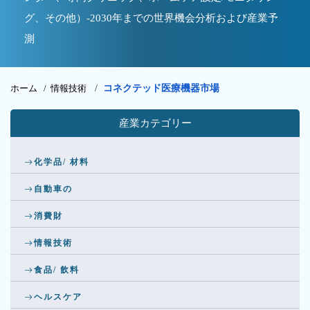
グ、その他）-2030年までの世界機会分析および産業予
測
ホーム /
情報技術
/
コネクテッド医療機器市場
産業カテゴリー
化学品/ 材料
自動車の
消費財
情報技術
食品/ 飲料
ヘルスケア