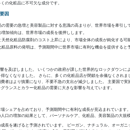
多くの化粧品に不可欠な成分です。
要因
品の需要の急増と美容製品に対する意識の高まりが、世界市場を牽引し
の増加傾向は、世界市場の成長を後押しします。
と天然化粧品防腐剤のコスト上昇により、市場全体の成長が鈍化する可
化粧品原料の発明は、予測期間中に世界市場に有利な機会を提供すると
場に悪影響を及ぼしました。 いくつかの政府が課した世界的なロックダウン
なくなりました。 さらに、多くの化粧品店が閉鎖を余儀なくされました。 
消費者はより慎重になり、不要不急の支出が減少しました。 主要国で実
レグランスとカラー化粧品の需要に大きな影響を与えています。
市場シェアを占めており、予測期間中に有利な成長が見込まれています。
の人口の増加の結果として、パーソナルケア、化粧品、美容製品の大規模
の成長を遂げると予測されています。 ビーガン、ナチュラル、オーガニ