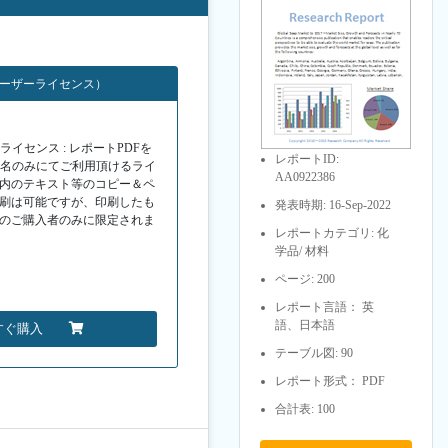
ユーザーライセンス）
イセンス : レポートPDFを
レポートID:
１名のみにてご利用頂けるライ
AA0922386
F内のテキスト等のコピー＆ペ
印刷は可能ですが、印刷したも
発表時期: 16-Sep-2022
Fのご購入者のみに限定されま
レポートカテゴリ: 化
学品/ 材料
ページ: 200
レポート言語： 英
語、日本語
すぐ購入
テーブル図: 90
レポート形式： PDF
合計表: 100