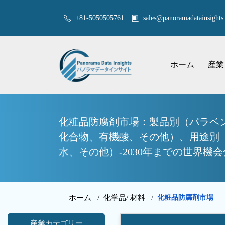
+81-5050505761
sales@panoramadatainsights.
ホーム
産業
化粧品防腐剤市場：製品別（パラベ
化合物、有機酸、その他）、用途別
水、その他）-2030年までの世界機
ホーム /
化学品/ 材料
化粧品防腐剤市場
/
産業カテゴリー