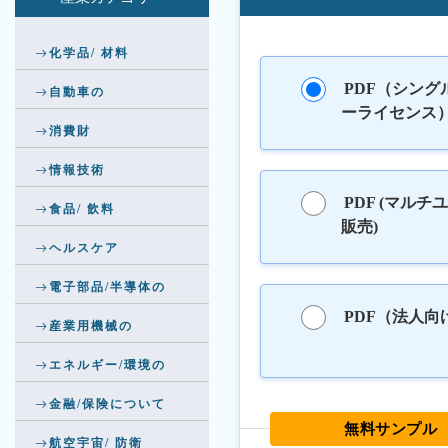
化学品/ 材料
PDF（シング
自動車の
ーライセンス
消費財
情報技術
PDF (マルチ
食品/ 飲料
販売)
ヘルスケア
電子部品/半導体の
PDF（法人向
産業用機械の
エネルギー/環境の
金融/保険について
無料サンプル
航空宇宙/ 防衛