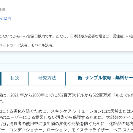
換算
9.12 円
ただいてから1～2営業日以内です。ただし、日本語版が必要な場合は、受注後3～4
ジットカード決済、モバイル決済。
目次
研究方法
サンプル依頼 - 無料サ
、2021 年から2030年までに362百万米ドルから622百万米ドルまで
す。
化による劣化を防ぐために、スキンケア ソリューションには天然または
中のユーザーによる意図しない汚染から保護するために、大部分のアイ
たは消費者の使用中に微生物の変化や汚染を防ぐために、化粧品の処方
プー、コンディショナー、ローション、モイスチャライザー、ヘア スム