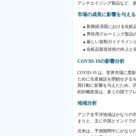
アンチエイジング製品など、
市場の成長に影響を与える
新興経済国における化粧
男性用グルーミング製品
厳しい規制ガイドライン
化粧品製造技術の向上と
COVID-19の影響分析
COVID-19 は、世界市
ために生産施設を閉鎖せざるを得
買行動に影響を与えたため、
的距離政策は、多くの国でフ
地域分析
アジア太平洋地域はかなりの
まりと、主に中国とインドで
北米は、予測期間中にかなり