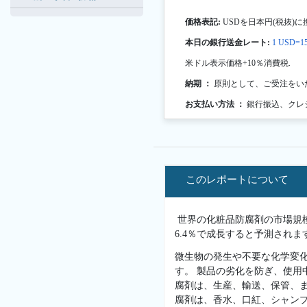
価格表記:
USDを日本円(税抜)に
本日の銀行送金レート:
1 USD=15
米ドル表示価格+10％消費税.
納期 ：
原則として、ご受注をい
お支払い方法 ：
銀行振込、クレ
このレポートについて
世界の化粧品防腐剤の市場規模は
6.4％で成長すると予測されま
微生物の発生や不要な化学変
す。 製品の劣化を防ぎ、使用
腐剤は、生産、輸送、保管、ま
腐剤は、香水、口紅、シャン