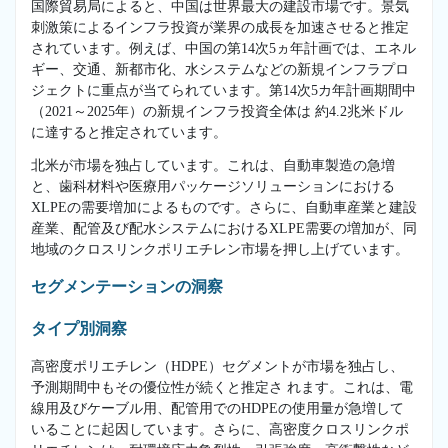
国際貿易局によると、中国は世界最大の建設市場です。景気
刺激策によるインフラ投資が業界の成長を加速させると推定
されています。例えば、中国の第14次5ヵ年計画では、エネル
ギー、交通、新都市化、水システムなどの新規インフラプロ
ジェクトに重点が当てられています。第14次5カ年計画期間中
（2021～2025年）の新規インフラ投資全体は 約4.2兆米ドル
に達すると推定されています。
北米が市場を独占しています。これは、自動車製造の急増
と、歯科材料や医療用パッケージソリューションにおける
XLPEの需要増加によるものです。さらに、自動車産業と建設
産業、配管及び配水システムにおけるXLPE需要の増加が、同
地域のクロスリンクポリエチレン市場を押し上げています。
セグメンテーションの洞察
タイプ別洞察
高密度ポリエチレン（HDPE）セグメントが市場を独占し、
予測期間中もその優位性が続くと推定さ れます。これは、電
線用及びケーブル用、配管用でのHDPEの使用量が急増して
いることに起因しています。さらに、高密度クロスリンクポ