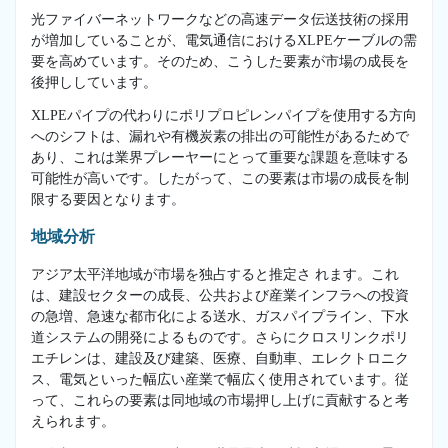
光ファイバーネットワークなどの高速データ伝送技術の採用
が増加していることが、電気通信におけるXLPEケーブルの需
要を高めています。そのため、こうした要素が市場の成長を
後押ししています。
XLPEパイプの代わりにポリプロピレンパイプを使用する方向
へのシフトは、漏れや有機炭素の排出の可能性があるためで
あり、これは業界プレーヤーにとって重要な課題を意味する
可能性が高いです。したがって、この要素は市場の成長を制
限する要因となります。
地域分析
アジア太平洋地域が市場を独占すると推定さ れます。これ
は、建設セクターの成長、公共および産業インフラへの投資
の急増、急速な都市化による送水、ガスパイプライン、下水
道システムの開発によるものです。さらにクロスリンクポリ
エチレンは、建設及び建築、医療、自動車、エレクトロニク
ス、電気といった幅広い産業で幅広く使用されています。従
って、これらの要素は同地域の市場押し上げに貢献すると考
えられます。