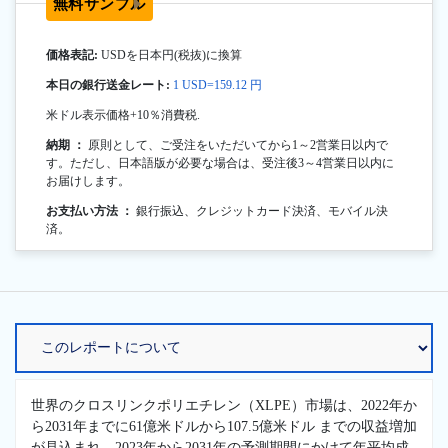
無料サンプル
価格表記:
USDを日本円(税抜)に換算
本日の銀行送金レート:
1 USD=159.12 円
米ドル表示価格+10％消費税.
納期 ：
原則として、ご受注をいただいてから1～2営業日以内で
す。ただし、日本語版が必要な場合は、受注後3～4営業日以内に
お届けします。
お支払い方法 ：
銀行振込、クレジットカード決済、モバイル決
済。
世界のクロスリンクポリエチレン（XLPE）市場は、2022年か
ら2031年までに61億米ドルから107.5億米ドル までの収益増加
が見込まれ、2023年から2031年の予測期間にかけて年平均成