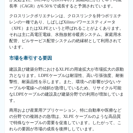
長率（CAGR）が6.50％で成長すると予測されています。
クロスリンクポリエチレンは、クロスリンクを持つポリエチ
レンの一種であり、しばしばXilinxパワーエスティメータ
（XPE）またはXLPEというと呼ばれることがよくあります。
それは主に高電圧電線、水熱放射冷暖房システム、家庭用水
配管、ビルサービス配管システムの絶縁材として利用されて
います。
市場を牽引する要因
建設及び建築分野におけるXLPEの用途拡大が市場拡大の原動
力となります。LDPEケーブルは耐湿性、高い引張強度、耐衝
撃性、耐薬品性を示します。また、環境への影響が少ないケ
ーブルや電線への傾斜が急増しているため、リサイクル可能
なLDPEケーブルの建設及び建築分野での利用が増加していま
す。
商用および産業用アプリケーション、特に自動車や医療など
の分野での複雑さの急増は、XLPE ケーブルのような高品質
で特殊なケーブルの需要を促進しています。したがって、こ
れらの要因が市場の成長を後押ししています。