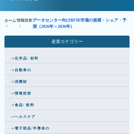
情報技術
データセンター向けRFID市場の規模・シェア・予
ホーム
/
/
測（2026年～2036年）
産業カテゴリー
化学品/ 材料
自動車の
消費財
情報技術
食品/ 飲料
ヘルスケア
電子部品/半導体の