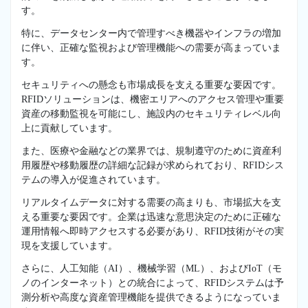
す。
特に、データセンター内で管理すべき機器やインフラの増加
に伴い、正確な監視および管理機能への需要が高まっていま
す。
セキュリティへの懸念も市場成長を支える重要な要因です。
RFIDソリューションは、機密エリアへのアクセス管理や重要
資産の移動監視を可能にし、施設内のセキュリティレベル向
上に貢献しています。
また、医療や金融などの業界では、規制遵守のために資産利
用履歴や移動履歴の詳細な記録が求められており、RFIDシス
テムの導入が促進されています。
リアルタイムデータに対する需要の高まりも、市場拡大を支
える重要な要因です。企業は迅速な意思決定のために正確な
運用情報へ即時アクセスする必要があり、RFID技術がその実
現を支援しています。
さらに、人工知能（AI）、機械学習（ML）、およびIoT（モ
ノのインターネット）との統合によって、RFIDシステムは予
測分析や高度な資産管理機能を提供できるようになっていま