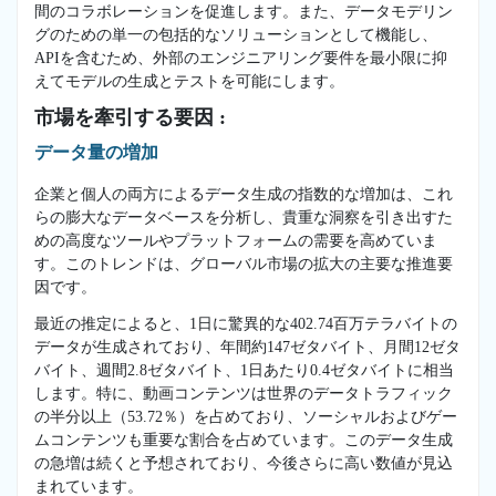
間のコラボレーションを促進します。また、データモデリン
グのための単一の包括的なソリューションとして機能し、
APIを含むため、外部のエンジニアリング要件を最小限に抑
えてモデルの生成とテストを可能にします。
市場を牽引する要因 :
データ量の増加
企業と個人の両方によるデータ生成の指数的な増加は、これ
らの膨大なデータベースを分析し、貴重な洞察を引き出すた
めの高度なツールやプラットフォームの需要を高めていま
す。このトレンドは、グローバル市場の拡大の主要な推進要
因です。
最近の推定によると、1日に驚異的な402.74百万テラバイトの
データが生成されており、年間約147ゼタバイト、月間12ゼタ
バイト、週間2.8ゼタバイト、1日あたり0.4ゼタバイトに相当
します。特に、動画コンテンツは世界のデータトラフィック
の半分以上（53.72％）を占めており、ソーシャルおよびゲー
ムコンテンツも重要な割合を占めています。このデータ生成
の急増は続くと予想されており、今後さらに高い数値が見込
まれています。