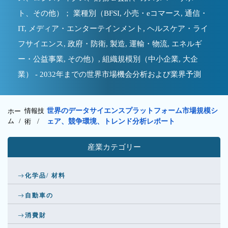
ト、その他）； 業種別（BFSI, 小売・eコマース, 通信・
IT, メディア・エンターテインメント, ヘルスケア・ライ
フサイエンス, 政府・防衛, 製造, 運輸・物流, エネルギ
ー・公益事業, その他）, 組織規模別（中小企業, 大企
業） - 2032年までの世界市場機会分析および業界予測
情報技
世界のデータサイエンスプラットフォーム市場規模シ
ホー
ム /
術
/
ェア、競争環境、トレンド分析レポート
産業カテゴリー
化学品/ 材料
自動車の
消費財