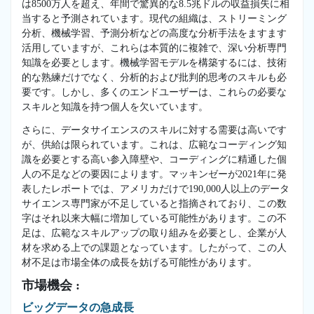
は8500万人を超え、年間で驚異的な8.5兆ドルの収益損失に相
当すると予測されています。現代の組織は、ストリーミング
分析、機械学習、予測分析などの高度な分析手法をますます
活用していますが、これらは本質的に複雑で、深い分析専門
知識を必要とします。機械学習モデルを構築するには、技術
的な熟練だけでなく、分析的および批判的思考のスキルも必
要です。しかし、多くのエンドユーザーは、これらの必要な
スキルと知識を持つ個人を欠いています。
さらに、データサイエンスのスキルに対する需要は高いです
が、供給は限られています。これは、広範なコーディング知
識を必要とする高い参入障壁や、コーディングに精通した個
人の不足などの要因によります。マッキンゼーが2021年に発
表したレポートでは、アメリカだけで190,000人以上のデータ
サイエンス専門家が不足していると指摘されており、この数
字はそれ以来大幅に増加している可能性があります。この不
足は、広範なスキルアップの取り組みを必要とし、企業が人
材を求める上での課題となっています。したがって、この人
材不足は市場全体の成長を妨げる可能性があります。
市場機会 :
ビッグデータの急成長