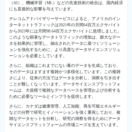
（AI）、機械学習（ML）などの先進技術の統合は、国内経済
にも直接的な影響を与えています。
テレコムアドバイザリーサービスによると、アメリカのイン
ターネットトラフィックは2021年の月間64百万エクサバイト
から2023年には月間98.64百万エクサバイトに急増しました。
このような顕著なデータトラフィックの増加は、膨大なデー
タを効果的に管理し、抽出されたデータに基づくソリューシ
ョンを強化するために、より高度なデータサイエンスソリュ
ーションを必要としています。
さらに、組織はこれまでにない量のデータを生成しており、
そのデータはますます複雑かつ多様化しています。この複雑
さにより、従来の方法ではデータを分析し、洞察を引き出す
ことが難しくなっています。データサイエンスプラットフォ
ームは、大規模で複雑なデータベースを管理および分析する
ために必要なツールとインフラを提供します。
さらに、カナダは健康管理、人工知能、再生可能エネルギー
などの分野で研究とイノベーションを強く重視しており、複
雑なデータセットを分析し、研究の洞察を得るためにデータ
サイエンスプラットフォームの市場ニーズを支えています。