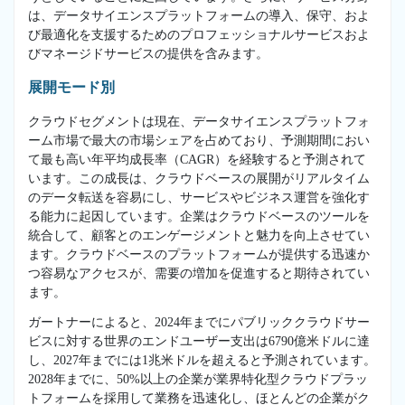
は、データサイエンスプラットフォームの導入、保守、およ
び最適化を支援するためのプロフェッショナルサービスおよ
びマネージドサービスの提供を含みます。
展開モード別
クラウドセグメントは現在、データサイエンスプラットフォ
ーム市場で最大の市場シェアを占めており、予測期間におい
て最も高い年平均成長率（CAGR）を経験すると予測されて
います。この成長は、クラウドベースの展開がリアルタイム
のデータ転送を容易にし、サービスやビジネス運営を強化す
る能力に起因しています。企業はクラウドベースのツールを
統合して、顧客とのエンゲージメントと魅力を向上させてい
ます。クラウドベースのプラットフォームが提供する迅速か
つ容易なアクセスが、需要の増加を促進すると期待されてい
ます。
ガートナーによると、2024年までにパブリッククラウドサー
ビスに対する世界のエンドユーザー支出は6790億米ドルに達
し、2027年までには1兆米ドルを超えると予測されています。
2028年までに、50%以上の企業が業界特化型クラウドプラッ
トフォームを採用して業務を迅速化し、ほとんどの企業がク